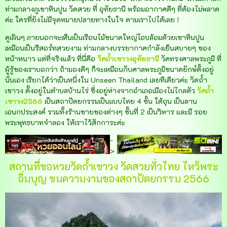
ท่ามกลางภูเขาหินปูน วัดสวย ที่ อุทัยธานี พร้อมอากาศดีๆ ที่ต้องไม่พลาด
ค่ะ ใครที่ยังไม่มีจุดหมายปลายทางในใจ ตามเราไปได้เลย !
ดูเผินๆ ภายนอกจะเห็นเป็นเรือนไม้ขนาดใหญ่โอบล้อมด้วยเขาหินปูน
เหมือนเป็นรีสอร์ทสวยงาม ท่ามกลางบรรยากาศกำลังเย็นสบายๆ ของ
หน้าหนาว แต่ที่จริงแล้ว ที่นี่คือ
วัดถ้ำเขาวงอุทัยธานี
วัดทรงศาลพระภูมิ ที่
ผู้รู้ของเราบอกว่า ถ้ามองดีๆ ก็จะเหมือนกับศาลพระภูมิขนาดยักษ์ตั้งอยู่
นั่นเอง เรียกได้ว่าเป็นหนึ่งใน Unseen Thailand เลยทีเดียวค่ะ วัดถ้ำ
เขาวง ตั้งอยู่ในตำบลบ้านไร่ ซึ่งอยู่ห่างจากอำเภอเมืองไม่ไกลตัว
วัดถ้ำ
เขาวง2566
เป็นสถาปัตยกรรมเป็นแบบไทย 4 ชั้น ใต้ถุน เป็นลาน
เอนกประสงค์ รวมทั้งร้านขายของต่างๆ ชั้นที่ 2 เป็นวิหาร และมี รอย
พระพุทธบาทจำลอง ให้เราไว้สักการะค่ะ
-
>
สถานที่ขอหวยวัดถ้ำเขาวง วัดสวยทั่วไทย ไหว้พระ
อิ่มบุญ ชมความงามของสถาปัตยกรรม 2566