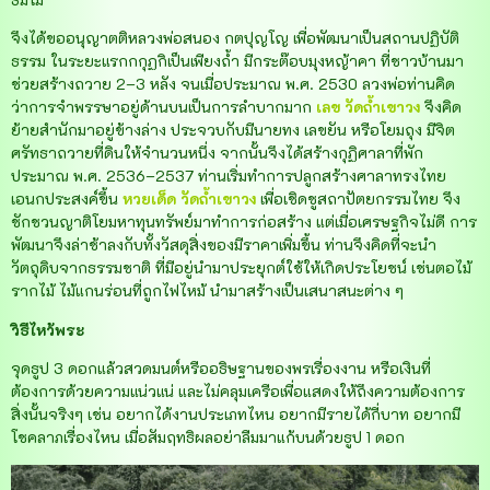
จึงได้ขออนุญาตติหลวงพ่อสนอง กตปุญโญ เพื่อพัฒนาเป็นสถานปฏิบัติ
ธรรม ในระยะแรกกกุฏกิเป็นเพียงถ้ำ มีกระต๊อบมุงหญ้าคา ที่ชาวบ้านมา
ช่วยสร้างถวาย 2–3 หลัง จนเมื่อประมาณ พ.ศ. 2530 ลวงพ่อท่านคิด
ว่าการจำพรรษาอยู่ด้านบนเป็นการลำบากมาก
เลข
วัดถ้ำเขาวง
จึงคิด
ย้ายสำนักมาอยู่ข้างล่าง ประจวบกับมีนายทง เลขยัน หรือโยมถุง มีจิต
ศรัทธาถวายที่ดินให้จำนวนหนึ่ง จากนั้นจึงได้สร้างกุฏิศาลาที่พัก
ประมาณ พ.ศ. 2536–2537 ท่านเริ่มทำการปลูกสร้างศาลาทรงไทย
เอนกประสงค์ขึ้น
หวยเด็ด
วัดถ้ำเขาวง
เพื่อเชิดชูสถาปัตยกรรมไทย จึง
ชักชวนญาติโยมหาทุนทรัพย์มาทำการก่อสร้าง แต่เมื่อเศรษฐกิจไม่ดี การ
พัฒนาจึงล่าช้าลงกับทั้งวัสดุสิ่งของมีราคาเพิ่มขึ้น ท่านจึงคิดที่จะนำ
วัตถุดิบจากธรรมชาติ ที่มีอยู่นำมาประยุกต์ใช้ให้เกิดประโยชน์ เช่นตอไม้
รากไม้ ไม้แกนร่อนที่ถูกไฟไหม้ นำมาสร้างเป็นเสนาสนะต่าง ๆ
วิธีไหว้พระ
จุดธูป 3 ดอกแล้วสวดมนต์หรืออธิษฐานของพรเรื่องงาน หรือเงินที่
ต้องการด้วยความแน่วแน่ และไม่คลุมเครือเพื่อแสดงให้ถึงความต้องการ
สิ่งนั้นจริงๆ เช่น อยากได้งานประเภทไหน อยากมีรายได้กี่บาท อยากมี
โชคลาภเรื่องไหน เมื่อสัมฤทธิผลอย่าลืมมาแก้บนด้วยธูป 1 ดอก