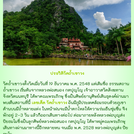
ประวิติวัดถ้ำเขาวง
วัดถ้ำเขาวงตั้งวัดเมื่อวันที่ 19 ธันวาคม พ.ศ. 2548 แต่เดิมชื่อ ธรรมสถาน
ถ้ำเขาวง เริ่มต้นจากหลวงพ่อสนอง กตปุญโญ เจ้าอาวาสวัดสังฆทาน
จังหวัดนนทบุรี ได้พาคณะพระภิกษุ ซึ่งเป็นศิษย์ยานุศิษย์เดินธุดงค์ผ่านมา
พบเห็นสถานที่นี้
เลขเด็ด
วัดถ้ำเขาวง
อันมีภูมิประเทศล้อมรอบด้วยภูเขา
ด้านบนมีถ้ำหลายแห่ง ในหน้าฝนจะมีน้ำตกไหลให้ความร่มเย็นชุ่มชื่น จึง
พักอยู่ 2–3 วัน แล้วก็ออกเดินทางต่อไป ต่อมาภายหลังหลวงพ่อบุญส่ง
ปิยธมโมซึ่งเป็นลูกศิษย์หลวงพ่อสนอง กตปุญโญ ได้พาหมู่คณะพระภิกษุ
เดินทางผ่านมาทางนี้อีกหลายหน จนเมื่อ พ.ศ. 2528 หลวงพ่อบุญส่ง ปิย
ธมโม