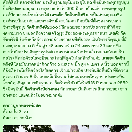
ศักดิ์สิทธิ์ หลวงพ่อโยก ประดิษฐานอยู่ในพระอุโบสถ ซึ่งเป็นพระพุทธรูปปูน
ปั้นศิลปะแบบอยุธยา อายุเก่าแก่กว่า 300 ปี ชาวบ้านเล่าว่าพระพุทธรูป
องค์นี้สามารถโยกไปมาได้
เลขเด็ด
วัดจันทรังษี
เลยเป็นสาเหตุของชื่อ
องค์พระนั่นเองค่ะ และทางด้านฝั่งตะวันตก ก็จะเป็นที่ตั้งของ พระมหา
วิหารจัตุรมุข
วัดจันทรังษี2566
มีลักษณะของสถาปัตยกรรมที่วิจิตร
งดงามมาก บ่งบอกถึงความเจริญรุ่งเรืองของพระพุทธศาสนา
เลขดัง
วัด
จันทรังษี
ในจังหวัดอ่างทองอย่างมากเลยทีเดียวค่ะ เป็นวิหารจัตุรมุข ที่มี
ยอดบุษบกกลาง 5 ชั้น สูง 48 เมตร กว้าง 24 เมตร ยาว 33 เมตร ซึ่ง
ภายในก็จะประดิษฐานรูปหล่อ หลวงพ่อสด วัดปากน้ำ (หลวงพ่อสด จัน
ทสโร) ที่หล่อด้วยโลหะมีขนาดใหญ่ที่สุดในโลกอีกด้วยค่ะ
เลขเฮง
วัดจัน
ทรังษี
โดยมีขนาดหน้าตักกว้าง 6 เมตร 9 นิ้ว สูง 9 เมตร 9 นิ้ว นอกจากนี้
ก็ยังมี พระโพธิ์สัตว์อวโลกิเตศวร เจ้าแม่กวนอิม ปางพันมือสี่หน้า ที่มีความ
สูงกว่า 5 เมตร 8 นิ้ว แกะสลักขึ้นจากไม้หอมขนาดใหญ่จากประเทศจีน
โดยอัญเชิญมาประดิษฐาน ณ วัดจันทรังสี เมื่อวันที่ 15 มีนาคม พ.ศ.2552
ซึ่งปัจจุบันนี้
วัดจันทรังษีอ่างทอง
ก็กลายมาเป็นที่เคารพสักการะของชาว
อ่างทอง และคนทั่วไปอย่างมากค่ะ
คาถาบูชาหลวงพ่อสด
ตั้ง นะโม 3 จบ
สัมมา อะ ระ หังฯ