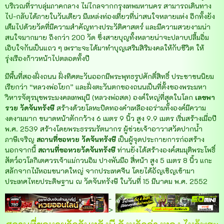
บริเวณที่ราบลุ่มภาคกลาง ไม่ไกลจากกรุงเทพมหานคร สามารถเดินทาง
ไป-กลับได้ภายในวันเดียว มีแหล่งท่องเที่ยวที่น่าสนใจหลายแห่ง อีกทั้งยัง
เต็มไปด้วยวัดที่มีความสำคัญทางประวัติศาสตร์ และมีความสวยงามน่า
สนใจมากมาย ถึงกว่า 200 วัด ซึ่งสายบุญทั้งหลายน่าจะปลาบปลื้มอิ่ม
เอิบใจกันเป็นแถว ๆ เพราะจะได้มาทำบุญเสริมสิริมงคลให้กับชีวิต ให้
รุ่งเรืองก้าวหน้าไปตลอดทั้งปี
มีพื้นที่สองฝั่งถนน ฝั่งทิศตะวันออกมีพระพุทธรูปศักดิ์สิทธิ์ ประชาชนนิยม
เรียกว่า “หลวงพ่อโยก” และฝั่งตะวันตกของถนนเป็นที่ตั้งของพระมหา
วิหารจัตุรมุขพระมงคลเทพมุนี (หลวงพ่อสด) องค์ใหญ่ที่สุดในโลก
เลขพา
รวย
วัดจันทรังษี
สร้างด้วยโลหะปิดทองคำเหลืองอร่ามทั้งองค์มีความ
งดงามมาก ขนาดหน้าตักกว้าง 6 เมตร 9 นิ้ว สูง 9.9 เมตร เริ่มสร้างเมื่อปี
พ.ศ. 2539 สร้างโดยพระธรรมรัตนากร ผู้ช่วยเจ้าอาวาสวัดปากน้ำ
ภาษีเจริญ
สถานที่ขอหวย วัดจันทรังษี
เป็นผู้จุดประกายการก่อสร้าง
นอกจากนี้
สถานที่ขอหวยวัดจันทรังษี
ท่านยังได้สร้างองค์สมมุติพระโพธิ์
สัตว์อวโลกิเตศวรเจ้าแม่กวนอิม ปางพันมือ สี่หน้า สูง 5 เมตร 8 นิ้ว แกะ
สลักจากไม้หอมขนาดใหญ่ จากประเทศจีน โดยได้อัญเชิญเข้ามา
ประเทศไทยประดิษฐาน ณ วัดจันทรังษี ในวันที่ 15 มีนาคม พ.ศ. 2552
-
>