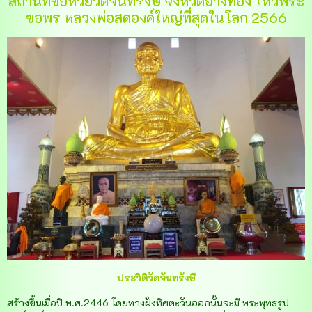
สถานที่ขอหวยวัดจันทรังษี จังหวัดอ่างทอง ไหว้พระ
ขอพร หลวงพ่อสดองค์ใหญ่ที่สุดในโลก 2566
ประวิติวัดจันทรังษี
สร้างขึ้นเมื่อปี พ.ศ.2446 โดยทางฝั่งทิศตะวันออกนั้นจะมี พระพุทธรูป