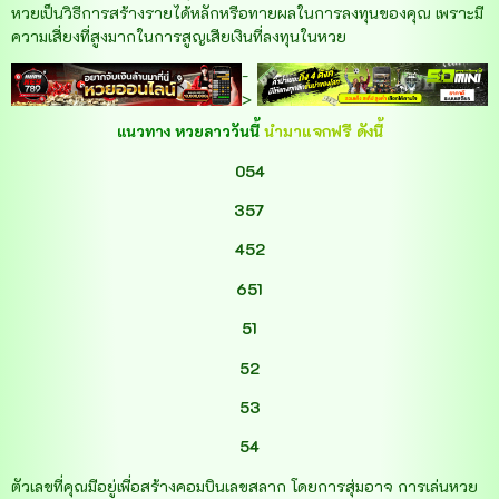
หวยเป็นวิธีการสร้างรายได้หลักหรือทายผลในการลงทุนของคุณ เพราะมี
ความเสี่ยงที่สูงมากในการสูญเสียเงินที่ลงทุนในหวย
-
>
แนวทาง หวยลาววันนี้
นำมาแจกฟรี ดังนี้
054
357
452
651
51
52
53
54
ตัวเลขที่คุณมีอยู่เพื่อสร้างคอมบินเลขสลาก โดยการสุ่มอาจ การเล่นหวย