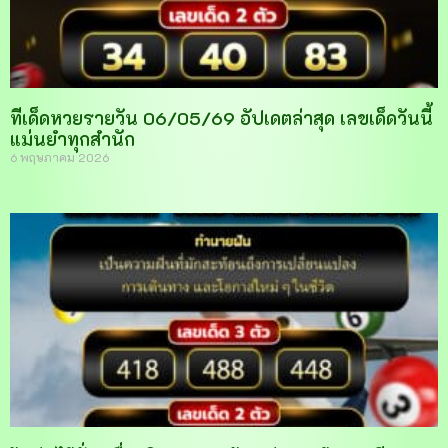
ทีเด็ดหวยรายวัน 06/05/69 อัปเดตล่าสุด เลขเด็ดวันนี้
แม่นยำทุกสำนัก
6 พฤษภาคม 2026