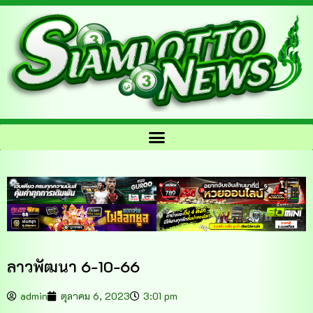
ลาวพัฒนา 6-10-66
admin
ตุลาคม 6, 2023
3:01 pm