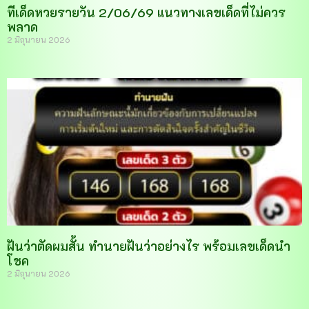
ทีเด็ดหวยรายวัน 2/06/69 แนวทางเลขเด็ดที่ไม่ควร
พลาด
2 มิถุนายน 2026
ฝันว่าตัดผมสั้น ทำนายฝันว่าอย่างไร พร้อมเลขเด็ดนำ
โชค
2 มิถุนายน 2026