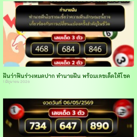
ฝันว่าฟันร่วงหมดปาก ทำนายฝัน พร้อมเลขเด็ดให้โชค
1 มิถุนายน 2026