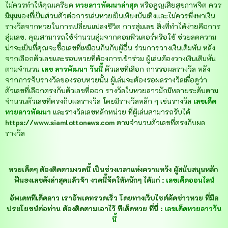
ไม่ควรทำให้คุณเครียด
หวยลาวพัฒนาล่าสุด
หรือสูญเสียสุขภาพจิต ควร
มีมุมมองที่เป็นส่วนตัวต่อการเล่นหวยเป็นเพียงบันเทิงและไม่ควรพึ่งพาเงิน
รางวัลจากหวยในการเปลี่ยนแปลงชีวิต การสุ่มเลข สิ่งที่ทำได้ง่ายคือการ
สุ่มเลข. คุณสามารถใช้จำนวนสุ่มจากคอมพิวเตอร์หรือใช้ ช่วยลดความ
น่าจะเป็นที่คุณจะซื้อเลขที่เหมือนกันกับผู้อื่น ร่วมการวางเงินเดิมพัน หลัง
จากเลือกตัวเลขและรอบหวยที่ต้องการเข้าร่วม ผู้เล่นต้องวางเงินเดิมพัน
ตามจำนวน
เลข ลาวพัฒนา วันนี้
ตัวเลขที่เลือก การรอผลรางวัล หลัง
จากการจับรางวัลของรอบหวยนั้น ผู้เล่นจะต้องรอผลรางวัลเพื่อดูว่า
ตัวเลขที่เลือกตรงกับตัวเลขที่ออก รางวัลในหวยลาวมักมีหลายระดับตาม
จำนวนตัวเลขที่ตรงกับผลรางวัล โดยมีรางวัลหลัก ๆ เช่นรางวัล
เลขเด็ด
หวยลาวพัฒนา
และรางวัลเลขหลักหน่วย ที่ผู้เล่นสามารถรับได้
https://www.siamlottonews.com
ตามจำนวนตัวเลขที่ตรงกับผล
รางวัล
หวยเด็ดๆ ต้องติดตามงวดนี้ เป็นช่วงเวลาแห่งความหวัง ผู้สนับสนุนหลัก
ฟันธงเลขดังล่าสุดแล้วจ้า งวดนี้จัดให้หนักๆ ได้แก่ :
เลขเด็ดออนไลน์
อัพเดททีเด็ดลาว เราอัพเดทรวดเร็ว โดยทางเว็บไซต์คัดข่าวหวย ที่มีล
ประโยชน์ต่อท่าน ต้องติดตามเอาไว้ ทีเด็ดหวย ที่นี่ :
เลขเด็ดหวยลาววัน
นี้