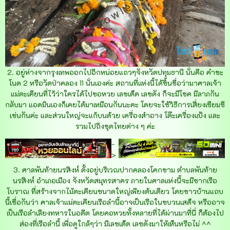
2. อยู่ห่างจากรุงเทพออกไปอีกหน่อยแถวๆจังหวัดปทุมธานี นั่นคือ คำชะ
โนด 2 หรือวัดป่าคลอง 11 นั่นเองค่ะ สถานที่แห่งนี้ได้ขึ้นชื่อว่ามาศาลเจ้า
แม่ตะเคียนที่ไว้ว่าใครได้ไปขอหวย เลขเด็ด เลขดัง ก็จะมีโชค มีลาภกัน
กลับมา แอดมินเองก็เคยได้มาเหมือนกันนะคะ โดยจะใช้วิธีการเสี่ยงเซียมซี
เช่นกันค่ะ และส่วนใหญ่จะแก้บนด้วย เครื่องสำอาง โต๊ะเครื่องแป้ง และ
รวมไปถึงชุดไทยต่าง ๆ ค่ะ
-
>
3. ศาลพันท้ายนรสิงห์ ตั้งอยู่บริเวณปากคลองโคกขาม ตำบลพันท้าย
นรสิงห์ อำเภอเมือง จังหวัดสมุทรสาคร ภายในศาลแห่งนี้จะมีซากเรือ
โบราณ ที่สร้างจากไม้ตะเคียนขนาดใหญ่เพียงต้นเดียว โดยชาวบ้านแถบ
นี้เชื่อกันว่า ศาลเจ้าแม่ตะเคียนเรือลำนี้อาจเป็นเรือในขบวนเสด็จ หรืออาจ
เป็นเรือลำเลียงทหารในอดีต โดยคอหวยทั้งหลายที่ได้ผ่านมาที่นี่ ก็ต้องไป
ส่องที่เรือลำนี้ เพื่อดูใกล้ๆว่า มีเลขเด็ด เลขดังมาให้เห็นหรือไม่ ^^