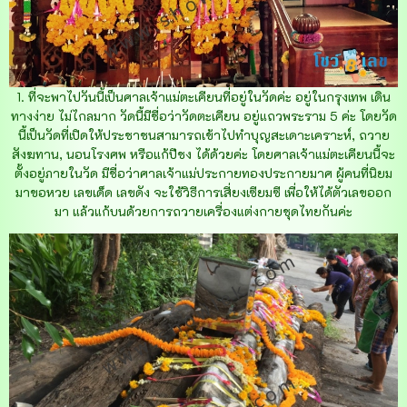
1. ที่จะพาไปวันนี้เป็นศาลเจ้าแม่ตะเคียนที่อยู่ในวัดค่ะ อยู่ในกรุงเทพ เดิน
ทางง่าย ไม่ไกลมาก วัดนี้มีชื่อว่าวัดตะเคียน อยู่แถวพระราม 5 ค่ะ โดยวัด
นี้เป็นวัดที่เปิดให้ประชาชนสามารถเข้าไปทำบุญสะเดาะเคราะห์, ถวาย
สังฆทาน, นอนโรงศพ หรือแก้ปีชง ได้ด้วยค่ะ โดยศาลเจ้าแม่ตะเคียนนี้จะ
ตั้งอยู่ภายในวัด มีชื่อว่าศาลเจ้าแม่ประกายทองประกายมาศ ผู้คนที่นิยม
มาขอหวย เลขเด็ด เลขดัง จะใช้วิธีการเสี่ยงเซียมซี เพื่อให้ได้ตัวเลขออก
มา แล้วแก้บนด้วยการถวายเครื่องแต่งกายชุดไทยกันค่ะ