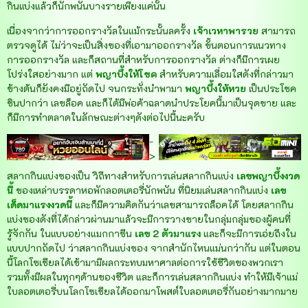
กินแบ่งแล้วก็นักพนันบางรายเพียงแค่นั้น
เนื่องจากว่าการออกรางวัลในแม้กระนั้นลครั้ง
เจ้าเวหาพารวย
สามารถ
ตรวจดูได้ ไม่ว่าจะเป็นสิ่งของที่เอามาออกรางวัล ขั้นตอนการแนวทาง
การออกรางวัล และก็สถานที่สำหรับการออกรางวัล ต่างก็มีการเผย
โปร่งใสอย่างมาก แต่
พญาบึ้งให้โชค
สำหรับความเลื่อมใสดังที่กล่าวมา
ข้างต้นก็ยังคงมีอยู่ถัดไป จนกระทั่งนำพามา
พญาบึ้งให้หวย
เป็นประโชค
ชินปากว่า เลขล็อค และก็ได้มีพ่อค้าฉลาดนำประโยคนี้มาเป็นจุดขาย และ
ก็มีการทำตลาดในลักษณะต่างๆดังต่อไปนี้นะครับ
-
>
สลากกินแบ่งซองเป็น วิถีทางสำหรับการเล่นสลากกินแบ่ง
เลขพญาบึ้งงวด
นี้
ของเหล่าบรรดาหอพักลอตเตอรี่นักพนัน ที่นิยมเล่นสลากกินแบ่ง
เลข
เด็ดมาแรงงวดนี้
และก็มีความคิดกันว่าเลขสามารถล็อคได้ โดยสลากกิน
แบ่งซองดังที่ได้กล่าวผ่านมาแล้วจะมีการวางขายในกลุ่มกลุ่มของผู้คนที่
รู้จักกัน ในแบบอย่างแมกกาซีน
เลข 2 ตัวมาแรง
และก็จะมีการเอ่ยถึงใน
แบบปากถัดไป ว่าสลากกินแบ่งซอง จากสำนักไหนแม่นกว่ากัน แต่ในตอน
นี้โลกโซเชียลได้เข้ามามีผลกระทบมหาศาลต่อการใช้ชีวิตของพวกเรา
รวมทั้งมีผลในทุกๆด้านของชีวิต และก็การเล่นสลากกินแบ่ง ทำให้มีเจ้าแม่
ใบลอตเตอรี่บนโลกโซเชียลได้ออกมาโพสต์ใบลอตเตอรี่กันอย่างมากมาย