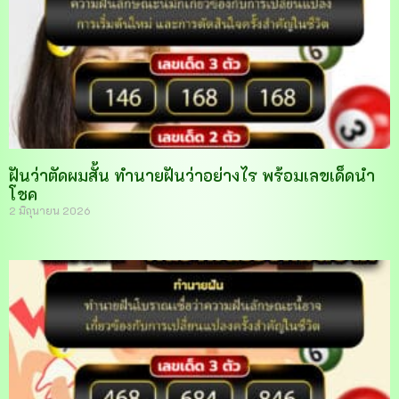
ฝันว่าตัดผมสั้น ทำนายฝันว่าอย่างไร พร้อมเลขเด็ดนำ
โชค
2 มิถุนายน 2026