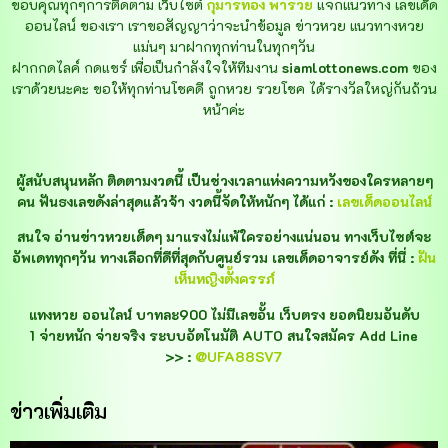
ขอบคุณทุกๆการติดตาม เว็บไซต์
กุมารทอง พารวย
แจกแนวทาง เลขเด็ด
ออนไลน์ ของเรา เราขอสัญญาว่าจะนำข้อมูล ข่าวหวย แนวทางหวย
แม่นๆ มาฝากทุกท่านในทุกๆวัน
ฝากกดไลค์ กดแชร์ เพื่อเป็นกำลังใจให้ทีมงาน
siamlottonews.com
ของ
เราด้วยนะคะ ขอให้ทุกท่านโชคดี ถูกหวย รวยโชค ได้รางวัลใหญ่กันถ้วน
หน้าค่ะ
ผู้สนับสนุนหลัก ติดตามงวดนี้ เป็นช่วงเวลาแห่งความหวังของใครหลายๆ
คน ฟันธงเลขดังล่าสุดแล้วจ้า งวดนี้จัดให้หนักๆ ได้แก่ :
เลขเด็ดออนไลน์
สนใจ อ่านข่าวหวยเด็ดๆ มาแรงไม่แพ้ใครอย่างแน่นอน ทางเว็บไซต์จะ
อัพเดททุกๆวัน ทางเลือกที่ดีที่สุดกับศูนย์รวม เลขเด็ดอาจารย์ดัง ที่นี่ :
ฝัน
เห็นหญิงตั้งครรภ์
แทงหวย ออนไลน์ บาทละ900 ไม่มีเลขอั้น เว็บตรง ยอดนิยมอันดับ
1 จ่ายหนัก จ่ายจริง ระบบอัตโนมัติ AUTO สนใจสมัคร Add Line
>> :
@UFA88SV7
ข่าวเพิ่มเติม