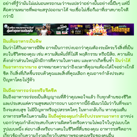
อย่างที่รู้ว่ามันไม่แน่นอนหรอกนะว่าจะแปลว่าอย่างนั้นอย่างนี้เป๊ะๆ แต่นี่
คือความหมายที่พอจะสรุปออกมาได้ จะเชื่อไม่เชื่อก็เอาที่เราสบายใจดี
กว่านิ
ฝันเห็นอาหารเป็นพิษ
ฝันว่าได้กินอาหารมีพิษ อาจเป็นการบ่งบอกว่าคุณต้องระมัดระวังสิ่งที่เป็น
ลบในชีวิตของคุณ เช่น ความสัมพันธ์ที่ไม่ดี พฤติกรรม หรือนิสัย. ความฝัน
ดังกล่าวส่วนใหญ่มักมีการตีความในทางลบ และหากเกิดขึ้นซ้ำ
ฝันว่าได้
กินอาหารมากมาย
อาจหมายความว่าถึงเวลาที่คุณจะต้องใส่ใจอย่างใกล้
ชิด กับสิ่งที่เกิดขึ้นรอบตัวคุณและสิ่งที่คุณเลือก คุณอาจกำลังประสบ
ปัญหาโดยไม่รู้ตัว
ฝันถึงอาหารอร่อยหรือจืดชืด
ฝันถึงอาหารอร่อยเป็นสัญญาณที่ดีว่าคุณพอใจแล้ว กับทุกด้านของชีวิต
และประสบแต่ความสุขสมปรารถนา นอกจากนี้ยังมีแนวโน้มว่าวันที่จะมา
ถึงจะสงบสุข ไม่มีปัญหาหรืออุปสรรคใดๆ ในทางกลับกัน หากคุณเห็น
อาหารรสจืดในความฝัน
ฝันถึงคู่ของคุณกำลังรับประทานอาหาร
อาจบ่ง
บอกว่าคุณกำลังประสบกับความผิดหวังหรือความไม่พอใจในรูปแบบใด
รูปแบบหนึ่ง ต่อบางสิ่งหรือบางคนในชีวิตที่ตื่นของคุณ อาหารรสจืดอาจ
เกี่ยวข้องกับความกังวลเกี่ยวกับสุขภาพของคุณหรือของคนอื่น