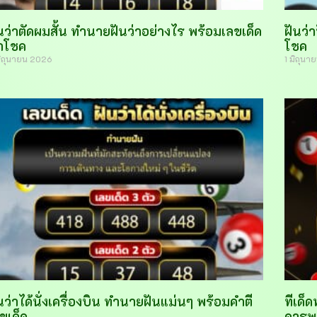
นว่าตัดผมสั้น ทำนายฝันว่าอย่างไร พร้อมเลขเด็ด
ฝันว่
ำโชค
โชค
มิถุนายน 2026
1 มิถุน
นว่าได้นั่งเครื่องบิน ทำนายฝันแม่นๆ พร้อมคำตี
ทีเด็
ขเด็ด
ควรพ