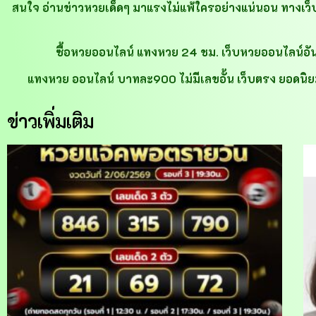
สนใจ อ่านข่าวหวยเด็ดๆ มาแรงไม่แพ้ใครอย่างแน่นอน ทางเว็บไซต์
ซื้อหวยออนไลน์ แทงหวย 24 ชม. เว็บหวยออนไลน์อันดับ1
แทงหวย ออนไลน์ บาทละ900 ไม่มีเลขอั้น เว็บตรง ยอดนิยม
ข่าวเพิ่มเติม