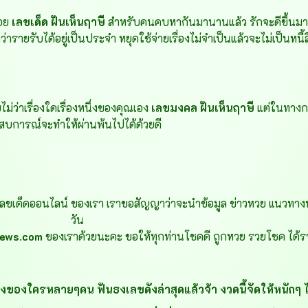
่อย
เลขเด็ด
ฝันเห็นฤาษี
สำหรับคนคบหากันมานานแล้ว รักจะดีขึ้นมากก
ว่ารายรับได้อยู่เป็นประจำ หยุดใช้จ่ายเรื่องไม่จำเป็นแล้วจะไม่เป็นหน
ว่าเรื่องใดเรื่องหนึ่งของคุณเอง
เลขมงคล
ฝันเห็นฤาษี
แต่ในทางก
ประสบการณ์จะทำให้ผ่านพ้นไปได้ด้วยดี
ขเด็ดออนไลน์ ของเรา เราขอสัญญาว่าจะนำข้อมูล ข่าวหวย แนวทาง
วัน
news.com
ของเราด้วยนะคะ ขอให้ทุกท่านโชคดี ถูกหวย รวยโชค ได้รา
ังของใครหลายๆคน ฟันธงเลขดังล่าสุดแล้วจ้า งวดนี้จัดให้หนักๆ ได