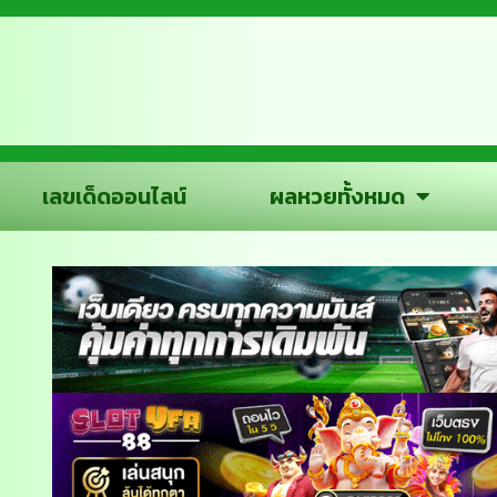
เลขเด็ดออนไลน์
ผลหวยทั้งหมด