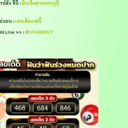
ัง ที่นี่ :
ฝันเห็นศาลพระภูมิ
แน่นอน :
เลขเด็ดงวดนี้
dd Line >> :
@UFA88SV7