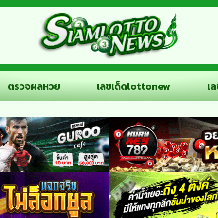
ตรวจผลหวย
เลขเด็ดlottonew
เล