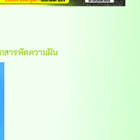
ทุกสารพัดความฝัน