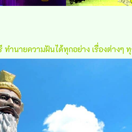
 ทำนายความฝันได้ทุกอย่าง เรื่องต่างๆ 