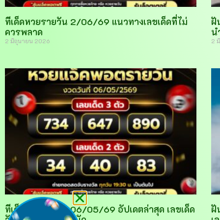
ทีเด็ดหวยรายวัน 2/06/69 แนวทางเลขเด็ดที่ไม่
ฝั
ควรพลาด
น
2 มิถุนายน 2026
2 
ทีเด็ดหวยรายวัน 06/05/69 อัปเดตล่าสุด เลขเด็ด
ฝั
วันนี้ แม่นยำทุกสำนัก
เล