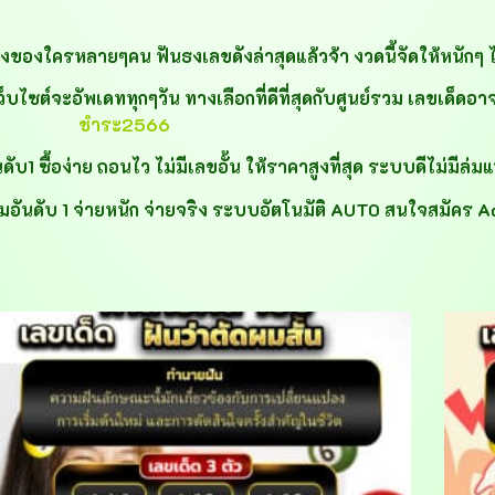
ังของใครหลายๆคน ฟันธงเลขดังล่าสุดแล้วจ้า งวดนี้จัดให้หนักๆ ได
ต์จะอัพเดททุกๆวัน ทางเลือกที่ดีที่สุดกับศูนย์รวม เลขเด็ดอาจารย
ชำระ2566
 ซื้อง่าย ถอนไว ไม่มีเลขอั้น ให้ราคาสูงที่สุด ระบบดีไม่มีล่ม
อันดับ 1 จ่ายหนัก จ่ายจริง ระบบอัตโนมัติ AUTO สนใจสมัคร A