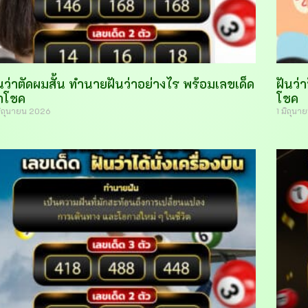
นว่าตัดผมสั้น ทำนายฝันว่าอย่างไร พร้อมเลขเด็ด
ฝันว่
ำโชค
โชค
มิถุนายน 2026
1 มิถุน