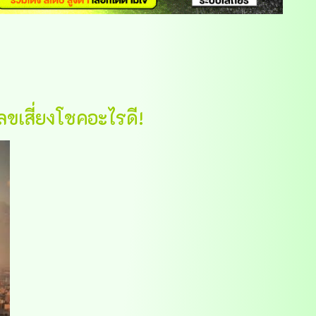
ลขเสี่ยงโชคอะไรดี!