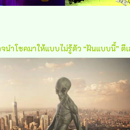
นำโชคมาให้แบบไม่รู้ตัว “ฝันแบบนี้” ตีเ