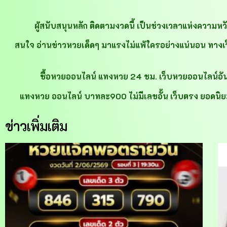
ผู้สนับสนุนหลัก ติดตามงวดนี้ เป็นช่วงเวลาแห่งความหว
สนใจ อ่านข่าวหวยเด็ดๆ มาแรงไม่แพ้ใครอย่างแน่นอน ทางเว็บไซ
ซื้อหวยออนไลน์ แทงหวย 24 ชม. เว็บหวยออนไลน์อันดับ1
แทงหวย ออนไลน์ บาทละ900 ไม่มีเลขอั้น เว็บตรง ยอดนิยม
ข่าวเพิ่มเติม