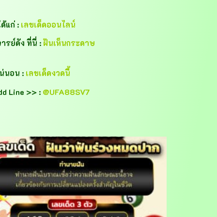
้แก่ :
เลขเด็ดออนไลน์
์ดัง ที่นี่ :
ฝันเห็นกระดาษ
แน่นอน :
เลขเด็ดงวดนี้
dd Line >> :
@UFA88SV7