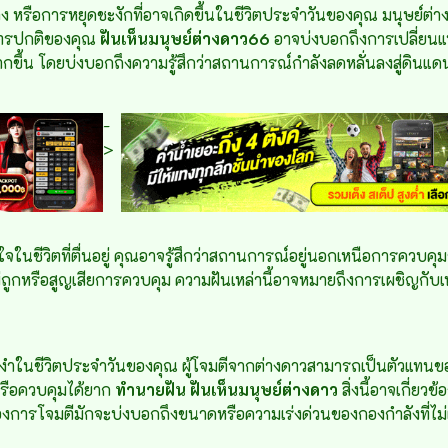
ลง หรือการหยุดชะงักที่อาจเกิดขึ้นในชีวิตประจำวันของคุณ มนุษย์
จวัตรปกติของคุณ
ฝันเห็นมนุษย์ต่างดาว66
อาจบ่งบอกถึงการเปลี่ยนแป
ากขึ้น โดยบ่งบอกถึงความรู้สึกว่าสถานการณ์กำลังลดหลั่นลงสู่ดินแดนที
-
>
กใจในชีวิตที่ตื่นอยู่ คุณอาจรู้สึกว่าสถานการณ์อยู่นอกเหนือการควบค
ถูกหรือสูญเสียการควบคุม ความฝันเหล่านี้อาจหมายถึงการเผชิญกับเหต
อบงำในชีวิตประจำวันของคุณ ผู้โจมตีจากต่างดาวสามารถเป็นตัวแทน
จหรือควบคุมได้ยาก
ทำนายฝัน
ฝันเห็นมนุษย์ต่างดาว
สิ่งนี้อาจเกี่ยว
โจมตีมักจะบ่งบอกถึงขนาดหรือความเร่งด่วนของกองกำลังที่ไม่เป็นม