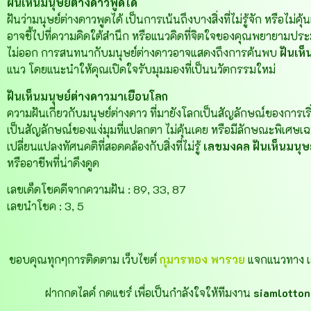
ฝันเห็นมนุษย์ต่างดาวพูดได้
ฝันว่ามนุษย์ต่างดาวพูดได้ เป็นการเน้นถึงบางสิ่งที่ไม่รู้จัก หรื
อาจชี้ไปที่ความคิดใต้สำนึก หรือแนวคิดที่จิตใจของคุณพยายามประ
ไม่ออก การสนทนากับมนุษย์ต่างดาวอาจแสดงถึงการค้นพบ
ฝันเห็
แนว โดยแนะนำให้คุณเปิดใจรับมุมมองที่เป็นนวัตกรรมใหม่
ฝันเห็นมนุษย์ต่างดาวมาเยือนโลก
ความฝันเกี่ยวกับมนุษย์ต่างดาว ที่มายังโลกเป็นสัญลักษณ์ของการเริ
เป็นสัญลักษณ์ของแง่มุมที่แปลกตา ไม่คุ้นเคย หรือมีลักษณะพิเศ
เปลี่ยนแปลงทัศนคติที่สอดคล้องกับสิ่งที่ไม่รู้
เลขมงคล
ฝันเห็นมนุษ
หรืออาชีพที่น่าดึงดูด
เลขเด็ดโชคดีจากความฝัน : 89, 33, 87
เลขนำโชค : 3, 5
ขอบคุณทุกๆการติดตาม เว็บไซต์
กุมารทอง พารวย
แจกแนวทาง เล
ฝากกดไลค์ กดแชร์ เพื่อเป็นกำลังใจให้ทีมงาน
siamlotto