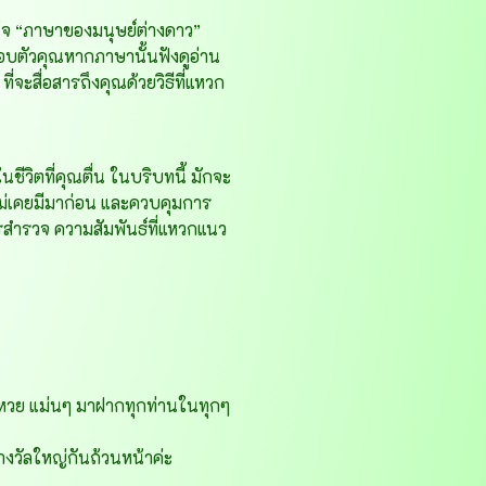
้าใจ “ภาษาของมนุษย์ต่างดาว”
อบตัวคุณหากภาษานั้นฟังดูอ่าน
จะสื่อสารถึงคุณด้วยวิธีที่แหวก
ีวิตที่คุณตื่น ในบริบทนี้
มักจะ
ไม่เคยมีมาก่อน และควบคุมการ
ใครสำรวจ ความสัมพันธ์ที่แหวกแนว
หวย แม่นๆ มาฝากทุกท่านในทุกๆ
งวัลใหญ่กันถ้วนหน้าค่ะ