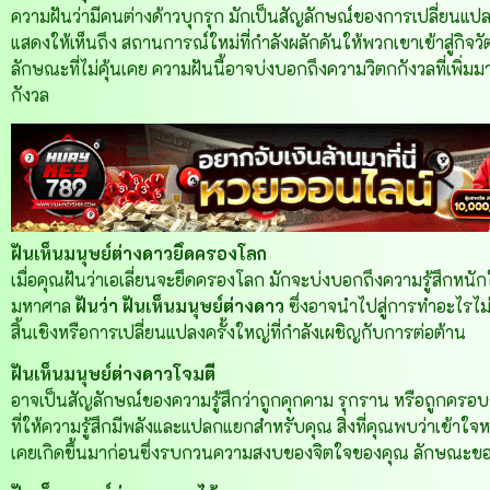
ความฝันว่ามีคนต่างด้าวบุกรุก มักเป็นสัญลักษณ์ของการเปลี่ยนแป
แสดงให้เห็นถึง สถานการณ์ใหม่ที่กำลังผลักดันให้พวกเขาเข้าสู่กิ
ลักษณะที่ไม่คุ้นเคย ความฝันนี้อาจบ่งบอกถึงความวิตกกังวลที่เพิ่มม
กังวล
ฝันเห็นมนุษย์ต่างดาวยึดครองโลก
เมื่อคุณฝันว่าเอเลี่ยนจะยึดครองโลก มักจะบ่งบอกถึงความรู้สึกหนั
มหาศาล
ฝันว่า
ฝันเห็นมนุษย์ต่างดาว
ซึ่งอาจนำไปสู่การทำอะไรไม่
สิ้นเชิงหรือการเปลี่ยนแปลงครั้งใหญ่ที่กำลังเผชิญกับการต่อต้าน
ฝันเห็นมนุษย์ต่างดาวโจมตี
อาจเป็นสัญลักษณ์ของความรู้สึกว่าถูกคุกคาม รุกราน หรือถูกคร
ที่ให้ความรู้สึกมีพลังและแปลกแยกสำหรับคุณ สิ่งที่คุณพบว่าเข้าใ
เคยเกิดขึ้นมาก่อนซึ่งรบกวนความสงบของจิตใจของคุณ ลักษณะของการ