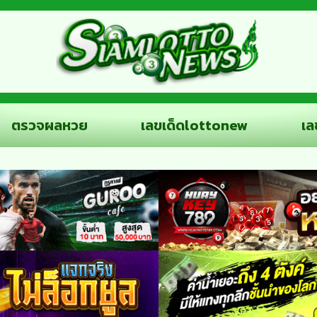
ตรวจผลหวย
เลขเด็ดlottonew
เล