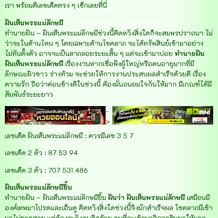
เรา พร้อมตีเลขเด็ดตรง ๆ เช็กเลยที่นี่
ฝันเห็นพระแม่ลักษมี
ทำนายฝัน – ฝันเห็นพระแม่ลักษมีช่วงนี้คิดหวังสิ่งใดก็จะสมพรปราถนา ไม่
ว่าจะในด้านไหน ๆ โดยเฉพาะด้านโชคลาภ จะได้ทรัพสินย์เข้ามาอย่าง
ไม่ทันตั้งตัว อาจจะเป็นลาภลอยระยะสั้น ๆ แต่จะเข้ามาบ่อย
ทำนายฝัน
ฝันเห็นพระแม่ลักษมี
เรื่องงานหากเชื่อฟังผู้ใหญ่หรือคนอายุมากที่มี
ลักษณะผิวขาว ร่างท้วม
จะช่วยให้การงานประสบผลสำเร็จด้วยดี เรื่อง
ความรัก ถือว่าค่อนข้างดีในช่วงนี้ ต้องมั่นถนอมใจกันให้มาก มีเกณฑ์ได้มี
สัมพันธ์ระยะยาว
-
>
เลขเด็ด ฝันเห็นพระแม่ลักษมี : ควรมีเลข 3 5 7
เลขเด็ด 2 ตัว : 87 53 94
เลขเด็ด 3 ตัว : 707 531 486
ฝันเห็นพระแม่ลักษมียิ้ม
ทำนายฝัน – ฝันเห็นพระแม่ลักษมียิ้ม
ฝันว่า
ฝันเห็นพระแม่ลักษมี
เสมือนมี
องค์เทพมาโปรดและเอ็นดู คิดหวังสิ่งใดช่วงนี้จึงมักสำเร็จผล โชคลาภมีเข้า
มาไม่ขาดสาย แต่ต้องระวังคนคิดร้าย คนที่จะเข้ามาอิจฉาริษยาให้มาก