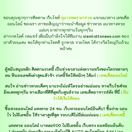
ขอบคุณทุกๆการติดตาม เว็บไซต์
กุมารทอง พารวย
แจกแนวทาง เลขเด็ด
ออนไลน์ ของเรา เราขอสัญญาว่าจะนำข้อมูล ข่าวหวย แนวทางหวย
แม่นๆ มาฝากทุกท่านในทุกๆวัน
ฝากกดไลค์ กดแชร์ เพื่อเป็นกำลังใจให้ทีมงาน
siamlottonews.com
ของ
เราด้วยนะคะ ขอให้ทุกท่านโชคดี ถูกหวย รวยโชค ได้รางวัลใหญ่กันถ้วน
หน้าค่ะ
ผู้สนับสนุนหลัก ติดตามงวดนี้ เป็นช่วงเวลาแห่งความหวังของใครหลายๆ
คน ฟันธงเลขดังล่าสุดแล้วจ้า งวดนี้จัดให้หนักๆ ได้แก่ :
เลขเด็ดออนไลน์
สนใจ อ่านข่าวหวยเด็ดๆ มาแรงไม่แพ้ใครอย่างแน่นอน ทางเว็บไซต์จะ
อัพเดททุกๆวัน ทางเลือกที่ดีที่สุดกับศูนย์รวม เลขเด็ดอาจารย์ดัง ที่นี่ :
ฝัน
ว่าได้เงินได้ทอง
ซื้อหวยออนไลน์ แทงหวย 24 ชม. เว็บหวยออนไลน์อันดับ1 ซื้อง่าย ถอน
ไว ไม่มีเลขอั้น ให้ราคาสูงที่สุด ระบบดีไม่มีล่มแน่นอน :
เลขเด็ดงวดนี้
แทงหวย ออนไลน์ บาทละ900 ไม่มีเลขอั้น เว็บตรง ยอดนิยมอันดับ
1 จ่ายหนัก จ่ายจริง ระบบอัตโนมัติ AUTO สนใจสมัคร Add Line