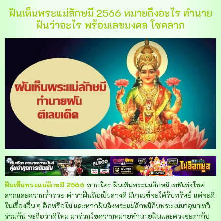
ฝันเห็นพระแม่ลักษมี 2566 หมายถึงอะไร ทำนาย
ฝันว่าอะไร พร้อมเลขมงคล โชคลาภ
ฝันเห็นพระแม่ลักษมี 2566
หากใคร ฝันเห็นพระแม่ลักษมี เทพีแห่งโชค
ลาภและความร่ำรวย ตำราฝันถือเป็นลางดี มีเกณฑ์จะได้รับทรัพย์ แต่จะดี
ในเรื่องอื่น ๆ อีกหรือไม่ และหากฝันถึงพระแม่ลักษมีกับพระแม่มาอุมาเทวี
ร่วมกัน จะถือว่าดีไหม มาร่วมไขความหมายทำนายฝันและดวงชะตากับ