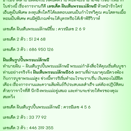
ในช่วงนี้ เรื่องการงานก็ดี
เลขเด็ด
ฝันเห็นพระแม่ลักษมี
หัวหน้ารักใคร่
เอ็นดูเป็นพิเศษ ลงทุนสิ่งใดก็ได้ผลตอบแทนเป็นกำไรทวีคูณ คนโสดจะเนื้อ
หอมเป็นพิเศษ คนมีคู่มีเกณฑ์จะได้บุตรหรือได้เข้าพิธีวิวาห์
เลขเด็ด ฝันเห็นพระแม่ลักษมียิ้ม : ควรมีเลข 2 6 9
เลขเด็ด 2 ตัว : 51 24 68
เลขเด็ด 3 ตัว : 686 950 126
ฝันเห็นรูปปั้นพระแม่ลักษมี
ทำนายฝัน – ฝันเห็นรูปปั้นพระแม่ลักษมี พระแม่กำลังสื่อให้คุณเริ่มต้นบูชา
ท่านอย่างจริงจัง
ฝันเห็นพระแม่ลักษมี66
เพราะที่ผ่านมาคุณมีดวงพ้อง
กับการบูชาพระแม่สูง ช่วงนี้หารริเริ่มทำอะไรจะราบรื่น เงินทองไม่มีฝืด
เคือง เรื่องการงานและความสัมพันธ์ก็ประสบผลสำเร็จ แต่ต้องปฏิบัติตน
ด้วยวาจาใจที่ดี นึกถึงพระแม่อยู่เสมอ และท่านจะช่วยให้พรของคุณ
สมหวัง
เลขเด็ด ฝันเห็นรูปปั้นพระแม่ลักษมี : ควรมีเลข 4 5 6
เลขเด็ด 2 ตัว : 33 77 92
เลขเด็ด 3 ตัว : 446 319 355