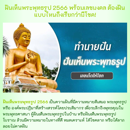
ฝันเห็นพระพุทธรูป 2566 พร้อมเลขมงคล ต้องฝัน
แบบไหนถึงเรียกว่ามีโชค!
ฝันเห็นพระพุทธรูป 2566
เป็นความฝันที่มีความหมายดีเสมอ พระพุทธรูป
หรือ องค์พระปฏิมาที่สร้างสรรค์โดยประติมากร เพื่อระลึกถึงพุทธคุณใน
พระพุทธศาสนา ผู้ฝันเห็นพระพุทธรูปในบ้าน หรือฝันเห็นพระพุทธรูป
โบราณ ล้วนมีความหมายในทางที่ดี หมดเคราะห์ ได้โชคลาภ หรือได้ลาภ
ลอยไม่คาดฝัน