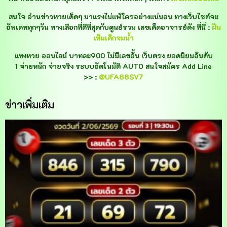
สนใจ อ่านข่าวหวยเด็ดๆ มาแรงไม่แพ้ใครอย่างแน่นอน ทางเว็บไซต์จะ
อัพเดททุกๆวัน ทางเลือกที่ดีที่สุดกับศูนย์รวม เลขเด็ดอาจารย์ดัง ที่นี่ :
ฝัน
เห็นเด็กจมน้ำ
แทงหวย ออนไลน์ บาทละ900 ไม่มีเลขอั้น เว็บตรง ยอดนิยมอันดับ
1 จ่ายหนัก จ่ายจริง ระบบอัตโนมัติ AUTO สนใจสมัคร Add Line
>> :
@UFA88SV7
ข่าวเพิ่มเติม