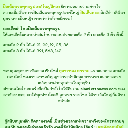
ฝันเห็นพระพุทธรูปองค์ใหญ่สีทอง
มีความหมายว่าอย่างไร
ความเชื่อเรื่องการฝันเห็นพระพุทธรูปองค์ใหญ่
ฝันเห็นพระ
มักมีข่าวดีเรื่อง
บุตร หากเป็นหญิง คาดว่ากำลังจะมีครรภ์
เลขเด็ดนำโชคฝันเห็นพระพุทธรูป
ให้เลขเด็ดโชคลาภน่าสนใจประกอบด้วยเลขเด็ด 2 ตัว เลขเด็ด 3 ตัว ดังนี้
เลขเด็ด 2 ตัว ได้แก่ 91, 92, 19, 25, 36
เลขเด็ด 3 ตัว ได้แก่ 391, 563, 142
ขอบคุณทุกๆการติดตาม เว็บไซต์
กุมารทอง พารวย
แจกแนวทาง เลขเด็ด
ออนไลน์ ของเรา เราขอสัญญาว่าจะนำข้อมูล ข่าวหวย แนวทางหวย
แม่นๆ มาฝากทุกท่านในทุกๆวัน
ฝากกดไลค์ กดแชร์ เพื่อเป็นกำลังใจให้ทีมงาน
siamlottonews.com
ของ
เราด้วยนะคะ ขอให้ทุกท่านโชคดี ถูกหวย รวยโชค ได้รางวัลใหญ่กันถ้วน
หน้าค่ะ
ผู้สนับสนุนหลัก ติดตามงวดนี้ เป็นช่วงเวลาแห่งความหวังของใครหลายๆ
คน ฟันธงเลขดังล่าสุดแล้วจ้า งวดนี้จัดให้หนักๆ ได้แก่ :
เลขเด็ดออนไลน์