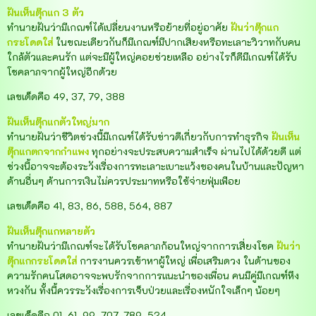
ฝันเห็นตุ๊กแก 3 ตัว
ทำนายฝันว่ามีเกณฑ์ได้เปลี่ยนงานหรือย้ายที่อยู่อาศัย
ฝันว่าตุ๊กแก
กระโดดใส่
ในขณะเดียวกันก็มีเกณฑ์มีปากเสียงหรือทะเลาะวิวาทกับคน
ใกล้ตัวและคนรัก แต่จะมีผู้ใหญ่คอยช่วยเหลือ อย่างไรก็ดีมีเกณฑ์ได้รับ
โชคลาภจากผู้ใหญ่อีกด้วย
เลขเด็ดคือ 49, 37, 79, 388
ฝันเห็นตุ๊กแกตัวใหญ่มาก
ทำนายฝันว่าชีวิตช่วงนี้มีเกณฑ์ได้รับข่าวดีเกี่ยวกับการทำธุรกิจ
ฝันเห็น
ตุ๊กแกตกจากกำแพง
ทุกอย่างจะประสบความสำเร็จ ผ่านไปได้ด้วยดี แต่
ช่วงนี้อาจจะต้องระวังเรื่องการทะเลาะเบาะแว้งของคนในบ้านและปัญหา
ด้านอื่นๆ ด้านการเงินไม่ควรประมาทหรือใช้จ่ายฟุ่มเฟือย
เลขเด็ดคือ 41, 83, 86, 588, 564, 887
ฝันเห็นตุ๊กแกหลายตัว
ทำนายฝันว่ามีเกณฑ์จะได้รับโชคลาภก้อนใหญ่จากการเสี่ยงโชค
ฝันว่า
ตุ๊กแกกระโดดใส่
การงานควรเข้าหาผู้ใหญ่ เพื่อเสริมดวง ในด้านของ
ความรักคนโสดอาจจะพบรักจากการแนะนำของเพื่อน คนมีคู่มีเกณฑ์หึง
หวงกัน ทั้งนี้ควรระวังเรื่องการเจ็บป่วยและเรื่องหนักใจเล็กๆ น้อยๆ
เลขเด็ดคือ 01, 61, 99, 707, 789, 524