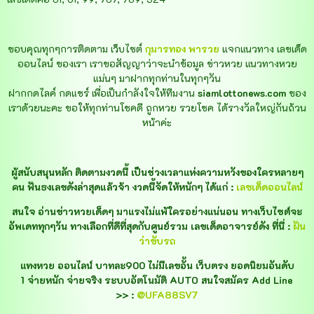
ขอบคุณทุกๆการติดตาม เว็บไซต์
กุมารทอง พารวย
แจกแนวทาง เลขเด็ด
ออนไลน์ ของเรา เราขอสัญญาว่าจะนำข้อมูล ข่าวหวย แนวทางหวย
แม่นๆ มาฝากทุกท่านในทุกๆวัน
ฝากกดไลค์ กดแชร์ เพื่อเป็นกำลังใจให้ทีมงาน
siamlottonews.com
ของ
เราด้วยนะคะ ขอให้ทุกท่านโชคดี ถูกหวย รวยโชค ได้รางวัลใหญ่กันถ้วน
หน้าค่ะ
ผู้สนับสนุนหลัก ติดตามงวดนี้ เป็นช่วงเวลาแห่งความหวังของใครหลายๆ
คน ฟันธงเลขดังล่าสุดแล้วจ้า งวดนี้จัดให้หนักๆ ได้แก่ :
เลขเด็ดออนไลน์
สนใจ อ่านข่าวหวยเด็ดๆ มาแรงไม่แพ้ใครอย่างแน่นอน ทางเว็บไซต์จะ
อัพเดททุกๆวัน ทางเลือกที่ดีที่สุดกับศูนย์รวม เลขเด็ดอาจารย์ดัง ที่นี่ :
ฝัน
ว่าขับรถ
แทงหวย ออนไลน์ บาทละ900 ไม่มีเลขอั้น เว็บตรง ยอดนิยมอันดับ
1 จ่ายหนัก จ่ายจริง ระบบอัตโนมัติ AUTO สนใจสมัคร Add Line
>> :
@UFA88SV7