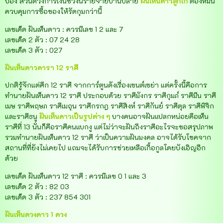
ปอง ส่วนดวงการเงินช่วงนี้รายจ่ายบานปลาย
ฝันเห็นดาวลูกไก่
ต้องหมั่น
ควบคุมการซื้อของให้รัดกุมกว่านี้
เลขเด็ด ฝันเห็นดาว : ควรมีเลข 1 2 และ 7
เลขเด็ด 2 ตัว : 07 24 28
เลขเด็ด 3 ตัว : 027
ฝันเห็นดาวดารา 12 ราศี
ปกติรู้จักแต่ศึก 12 ราศี จากการ์ตูนดังเรื่องเซนต์เซย่า แต่ครั้งนี้คือการ
ทำนายฝันเห็นดาว 12 ราศี ประกอบด้วย ราศีมังกร ราศีกุมภ์ ราศีมีน ราศี
เมษ ราศีพฤษภ ราศีเมถุน ราศีกรกฎ ราศีสิงห์ ราศีกันย์ ราศีตุล ราศีพิจิก
และราศีธนู
ฝันเห็นดาวเป็นรูปต่าง ๆ
บางคนอาจฝันแปลกหน่อยคือเห็น
ราศีที่ 13 นั่นก็คือราศีคนแบกงู แต่ไม่ว่าจะฝันถึงราศีอะไรจะขอสรุปภาพ
รวมทำนายฝันเห็นดาว 12 ราศี ว่าเป็นความฝันมงคล อาจได้รับโชคจาก
สถานที่ที่ยังไม่เคยไป แถมจะได้รับการช่วยเหลือเกื้อกูลโดยบังเอิญอีก
ด้วย
เลขเด็ด ฝันเห็นดาว 12 ราศี : ควรมีเลข 0 1 และ 3
เลขเด็ด 2 ตัว : 82 03
เลขเด็ด 3 ตัว : 237 854 301
ฝันเห็นดวงดาว 1 ดวง