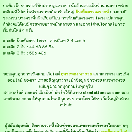
บนท้องฟ้ายามราตรีมักปรากฎแสงดาว นับล้านดวงเป็นจำนวนมาก พร้อม
เคลื่อนที่ไปมาในห้วงอวกาศอันกว้างใหญ่
ฝันเห็นดาวเคราะห์
บางดวงมี
วงแหวน บางดวงพื้นผิวเรียบเนียน การฝันเห็นดวงดาว 1 ดวง แปลว่าคุณ
กำลังจะได้พบมิตรสหายมากหน้าหลายตา และอาจได้พบโอกาสในการ
เริ่มต้นใหม่ ๆ ครับ
เลขเด็ด ฝันเห็นดาว 1 ดวง : ควรมีเลข 3 4 และ 6
เลขเด็ด 2 ตัว : 44 63 66 54
เลขเด็ด 3 ตัว : 586 436
ขอบคุณทุกๆการติดตาม เว็บไซต์
กุมารทอง พารวย
แจกแนวทาง เลขเด็ด
ออนไลน์ ของเรา เราขอสัญญาว่าจะนำข้อมูล ข่าวหวย แนวทางหวย
แม่นๆ มาฝากทุกท่านในทุกๆวัน
ฝากกดไลค์ กดแชร์ เพื่อเป็นกำลังใจให้ทีมงาน
siamlottonews.com
ของ
เราด้วยนะคะ ขอให้ทุกท่านโชคดี ถูกหวย รวยโชค ได้รางวัลใหญ่กันถ้วน
หน้าค่ะ
ผู้สนับสนุนหลัก ติดตามงวดนี้ เป็นช่วงเวลาแห่งความหวังของใครหลายๆ
คน ฟันธงเลขดังล่าสุดแล้วจ้า งวดนี้จัดให้หนักๆ ได้แก่ :
เลขเด็ดออนไลน์