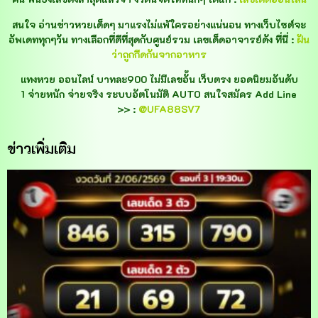
สนใจ อ่านข่าวหวยเด็ดๆ มาแรงไม่แพ้ใครอย่างแน่นอน ทางเว็บไซต์จะ
อัพเดททุกๆวัน ทางเลือกที่ดีที่สุดกับศูนย์รวม เลขเด็ดอาจารย์ดัง ที่นี่ :
ฝัน
ว่าถูกกีดกันจากอาหาร
แทงหวย ออนไลน์ บาทละ900 ไม่มีเลขอั้น เว็บตรง ยอดนิยมอันดับ
1 จ่ายหนัก จ่ายจริง ระบบอัตโนมัติ AUTO สนใจสมัคร Add Line
>> :
@UFA88SV7
ข่าวเพิ่มเติม