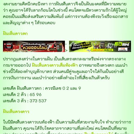
งดงามยามคิดนึกคะนึงหา การฝันเห็นดาวจึงเป็นฝันมงคลที่มีความหมาย
ว่า คุณอาจได้รับลาภก้อนโตในช่วงนี้ คนโสดจะมีดวงความรักได้ผู้ใหญ่
คอยเป็นแม่สื่อส่งเสริมความสัมพันธ์ แต่การงานต้องพึงระวังเรื่องเอกสาร
และสัญญาต่าง ๆ ให้รอบคอบ
ฝันเห็นดาวตก
-
>
ปรากฎแสงสว่างในความฝัน เป็นเส้นตรงตกลงมาหรือพ่งจากตรงกลาง
กระจายออกไป
ฝันเห็นดวงดาวเต็มท้องฟ้า
อาจหมายถึงดวงตก แนะนำ
ช่วงนี้ให้ลองทำบุญตักบาตร ส่วนคนมีคู่จะดูแลเอาใจใส่กันเป็นอย่างดี
การเงินการงาน แนะนำว่าอย่างเพิ่งทำอะไรที่เสี่ยงเกินตัวครับ
เลขเด็ด ฝันเห็นดาวตก : ควรมีเลข 0 2 และ 9
เลขเด็ด 2 ตัว : 65 96
เลขเด็ด 3 ตัว : 373 537
ฝันเห็นดวงดาว
ในนิมิตเห็นดวงดาวบนท้องฟ้า เป็นความฝันที่สวยงามจับใจ ทำนายว่าการ
ฝันเห็นดาว คุณจะได้รับโชคลาภจากสถานที่แห่งใหม่ คนโสดเป็นที่หมาย