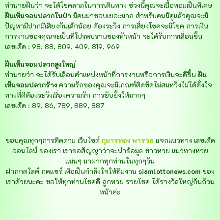
ทำนายฝันว่า จะได้โชคลาภในการเดินทาง ช่วงนี้คุณจะเนื้อหอมเป็นพิเศษ
ฝันเห็นจอมปลวกในป่า
มีคนมาชอบเยอะมาก สำหรับคนมีคู่แล้วคุณจะมี
ปัญหามีปากมีเสียงกันเล็กน้อย ต้องระวัง การเสี่ยงโชคจะมีโชค การเงิน
การงานของคุณจะเป็นที่โปรดปรานของหัวหน้า จะได้รับการเลื่อนขั้น
เลขเด็ด : 98, 88, 809, 409, 819, 969
ฝันเห็นจอมปลวกสูงใหญ่
ทำนายว่า จะได้รับเลื่อนตำแหน่งหน้าที่การงานหรือการเงินจะดีขึ้น
ฝัน
เห็นจอมปลวกร้าง
ความรักของคุณจะมีเกณฑ์ติดขัดไม่สมหวังไม่ได้ดั่งใจ
ทางที่ดีต้องระวังเรื่องความรัก การยับยั้งให้มากๆ
เลขเด็ด : 89, 86, 789, 889, 887
ขอบคุณทุกๆการติดตาม เว็บไซต์
กุมารทอง พารวย
แจกแนวทาง เลขเด็ด
ออนไลน์ ของเรา เราขอสัญญาว่าจะนำข้อมูล ข่าวหวย แนวทางหวย
แม่นๆ มาฝากทุกท่านในทุกๆวัน
ฝากกดไลค์ กดแชร์ เพื่อเป็นกำลังใจให้ทีมงาน
siamlottonews.com
ของ
เราด้วยนะคะ ขอให้ทุกท่านโชคดี ถูกหวย รวยโชค ได้รางวัลใหญ่กันถ้วน
หน้าค่ะ