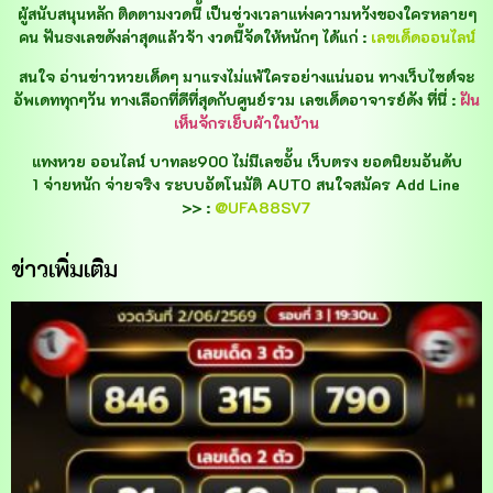
ผู้สนับสนุนหลัก ติดตามงวดนี้ เป็นช่วงเวลาแห่งความหวังของใครหลายๆ
คน ฟันธงเลขดังล่าสุดแล้วจ้า งวดนี้จัดให้หนักๆ ได้แก่ :
เลขเด็ดออนไลน์
สนใจ อ่านข่าวหวยเด็ดๆ มาแรงไม่แพ้ใครอย่างแน่นอน ทางเว็บไซต์จะ
อัพเดททุกๆวัน ทางเลือกที่ดีที่สุดกับศูนย์รวม เลขเด็ดอาจารย์ดัง ที่นี่ :
ฝัน
เห็นจักรเย็บผ้าในบ้าน
แทงหวย ออนไลน์ บาทละ900 ไม่มีเลขอั้น เว็บตรง ยอดนิยมอันดับ
1 จ่ายหนัก จ่ายจริง ระบบอัตโนมัติ AUTO สนใจสมัคร Add Line
>> :
@UFA88SV7
ข่าวเพิ่มเติม