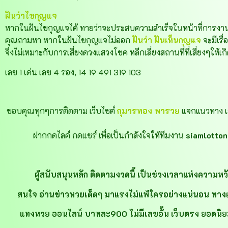
ฝันว่าไขกุญแจ
หากในฝันไขกุญแจได้ ทายว่าจะประสบความสำเร็จในหน้าที่การงาน ก
คุณถามหา หากในฝันไขกุญแจไม่ออก
ฝันว่า
ฝันเห็นกุญแจ
จะมีเรื
จึงไม่เหมาะกับการเสี่ยงดวงแสวงโชค หลีกเลี่ยงสถานที่ที่เสี่ยงๆให้เกิด
เลข 1 เด่น เลข 4 รอง, 14 19 491 319 103
ขอบคุณทุกๆการติดตาม เว็บไซต์
กุมารทอง พารวย
แจกแนวทาง เล
ฝากกดไลค์ กดแชร์ เพื่อเป็นกำลังใจให้ทีมงาน
siamlotto
ผู้สนับสนุนหลัก ติดตามงวดนี้ เป็นช่วงเวลาแห่งความหว
สนใจ อ่านข่าวหวยเด็ดๆ มาแรงไม่แพ้ใครอย่างแน่นอน ทางเว็บไซ
แทงหวย ออนไลน์ บาทละ900 ไม่มีเลขอั้น เว็บตรง ยอดนิยม