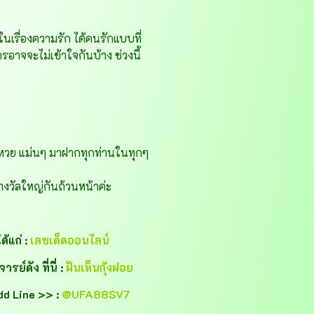
เรื่องความรัก ได้คนรักแบบที่
อาจจะไม่เข้าใจกันบ้าง ช่วงนี้
หวย แม่นๆ มาฝากทุกท่านในทุกๆ
งวัลใหญ่กันถ้วนหน้าค่ะ
้แก่ :
เลขเด็ดออนไลน์
์ดัง ที่นี่ :
ฝันเห็นกุ้งฝอย
dd Line >> :
@UFA88SV7