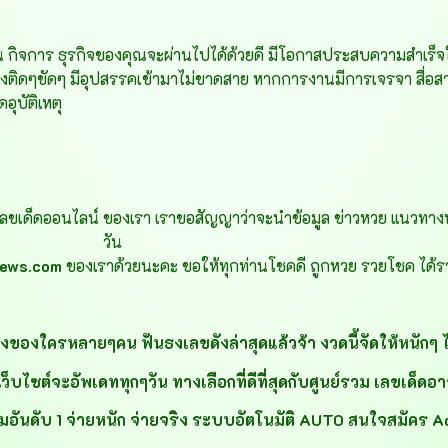
ิจการ ธุรกิจของคุณจะผ่านไปได้ด้วยดี มีโอกาสประสบความสำเร็จใน
่องติดๆขัดๆ มีอุปสรรคเข้ามาไม่ขาดสาย หากการงานมีการเจรจา สื่อสาร
อุบัติเหตุ
ขเด็ดออนไลน์ ของเรา เราขอสัญญาว่าจะนำข้อมูล ข่าวหวย แนวทาง
วัน
news.com
ของเราด้วยนะคะ ขอให้ทุกท่านโชคดี ถูกหวย รวยโชค ได้รา
ังของใครหลายๆคน ฟันธงเลขดังล่าสุดแล้วจ้า งวดนี้จัดให้หนักๆ ได
ต์จะอัพเดททุกๆวัน ทางเลือกที่ดีที่สุดกับศูนย์รวม เลขเด็ดอาจารย
อันดับ 1 จ่ายหนัก จ่ายจริง ระบบอัตโนมัติ AUTO สนใจสมัคร A