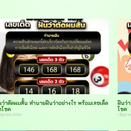
นว่าตัดผมสั้น ทำนายฝันว่าอย่างไร พร้อมเลขเด็ด
ฝันว่
ำโชค
โชค
มิถุนายน 2026
1 มิถุน