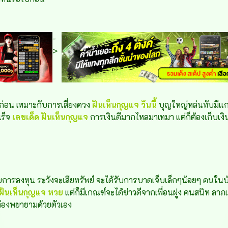
-
>
่อน เหมาะกับการเสี่ยงดวง
ฝันเห็นกุญแจ วันนี้
บุญใหญ่หล่นทับมีเ
เร็จ
เลขเด็ด
ฝันเห็นกุญแจ
การเงินดีมากไหลมาเทมา แต่ก็ต้องเก็บเง
ับการลงทุน ระวังจะเสียทรัพย์
จะได้รับการบาดเจ็บเล็กๆน้อยๆ คนในบ
ฝันเห็นกุญแจ หวย
แต่ก็มีเกณฑ์จะได้ข่าวดีจากเพื่อนฝูง คนสนิท ลา
้องพยายามด้วยตัวเอง