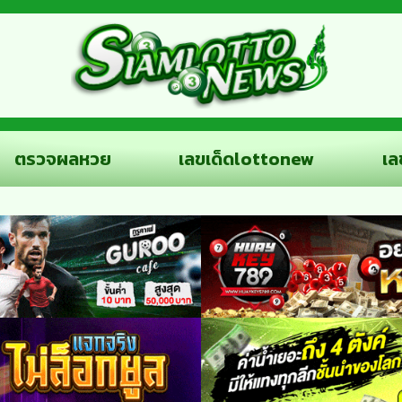
ตรวจผลหวย
เลขเด็ดlottonew
เล