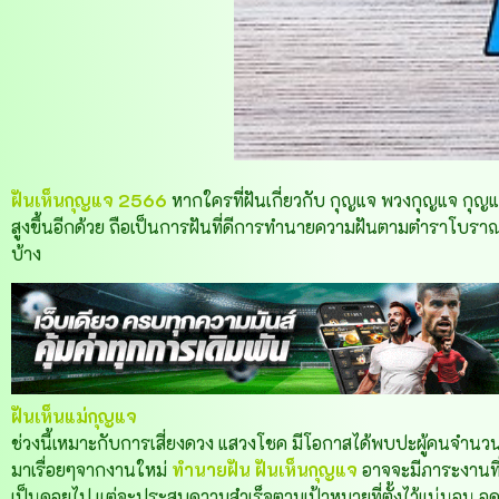
ฝันเห็นกุญแจ 2566
หากใครที่ฝันเกี่ยวกับ กุญแจ พวงกุญแจ กุญแจหาย
สูงขึ้นอีกด้วย ถือเป็นการฝันที่ดีการทำนายความฝันตามตำราโบราณ จ
บ้าง
ฝันเห็นแม่กุญแจ
ช่วงนี้เหมาะกับการเสี่ยงดวง แสวงโชค มีโอกาสได้พบปะผู้คนจำนว
มาเรื่อยๆจากงานใหม่
ทำนายฝัน ฝันเห็นกุญแจ
อาจจะมีภาระงานที่
เป็นคอยไป แต่จะประสบความสำเร็จตามเป้าหมายที่ตั้งไว้แน่นอน 