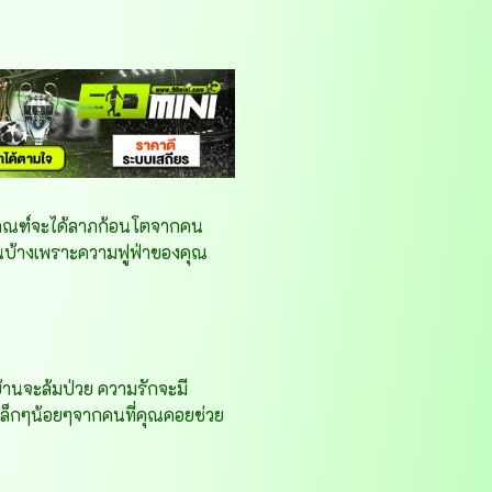
เกณฑ์จะได้ลาภก้อนโตจากคน
ินบ้างเพราะความฟูฟ่าของคุณ
้านจะล้มป่วย ความรักจะมี
ภเล็กๆน้อยๆจากคนที่คุณคอยช่วย