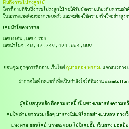
ฝันถึงกระโปรงลูกไม้
ใครก็ตามที่ฝันถึงกระโปรงลูกไม้ จะได้รับข้อความเกี่ยวกับความสำคัญ
ในสภาพแวดล้อมของครอบครัว และจะต้องใช้ความจริงใจอย่างสูงจากท
เลขนำโชคพารวย
เลข 8 เด่น , เลข 4 รอง
เลขนำโชค : 48 , 49 , 749 , 494 , 884 , 889
ขอบคุณทุกๆการติดตาม เว็บไซต์
กุมารทอง พารวย
แจกแนวทาง เล
ฝากกดไลค์ กดแชร์ เพื่อเป็นกำลังใจให้ทีมงาน
siamlotto
ผู้สนับสนุนหลัก ติดตามงวดนี้ เป็นช่วงเวลาแห่งความหว
สนใจ อ่านข่าวหวยเด็ดๆ มาแรงไม่แพ้ใครอย่างแน่นอน ทางเว็บไซต
แทงหวย ออนไลน์ บาทละ900 ไม่มีเลขอั้น เว็บตรง ยอดนิยม