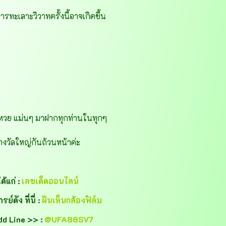
ารทะเลาะวิวาทครั้งนี้อาจเกิดขึ้น
หวย แม่นๆ มาฝากทุกท่านในทุกๆ
งวัลใหญ่กันถ้วนหน้าค่ะ
้แก่ :
เลขเด็ดออนไลน์
ดัง ที่นี่ :
ฝันเห็นกล้องฟิล์ม
dd Line >> :
@UFA88SV7