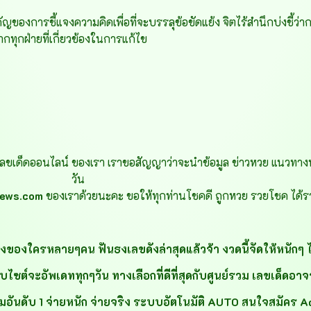
ของการชี้แจงความคิดเพื่อที่จะบรรลุข้อขัดแย้ง จิตไร้สำนึกบ่งชี้ว่าก
ุกฝ่ายที่เกี่ยวข้องในการแก้ไข
ขเด็ดออนไลน์ ของเรา เราขอสัญญาว่าจะนำข้อมูล ข่าวหวย แนวทาง
วัน
news.com
ของเราด้วยนะคะ ขอให้ทุกท่านโชคดี ถูกหวย รวยโชค ได้รา
ังของใครหลายๆคน ฟันธงเลขดังล่าสุดแล้วจ้า งวดนี้จัดให้หนักๆ ได
์จะอัพเดททุกๆวัน ทางเลือกที่ดีที่สุดกับศูนย์รวม เลขเด็ดอาจารย์
อันดับ 1 จ่ายหนัก จ่ายจริง ระบบอัตโนมัติ AUTO สนใจสมัคร A