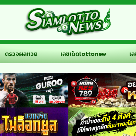
ตรวจผลหวย
เลขเด็ดlottonew
เล