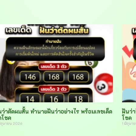
นว่าตัดผมสั้น ทำนายฝันว่าอย่างไร พร้อมเลขเด็ด
ฝันว่
ำโชค
โชค
มิถุนายน 2026
1 มิถุน