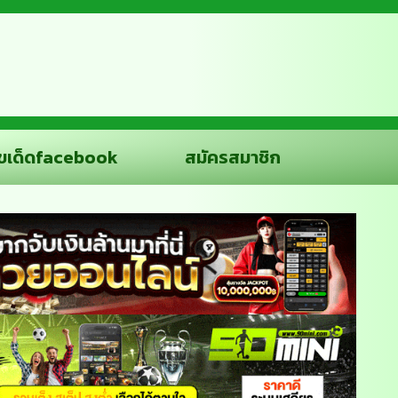
ขเด็ดfacebook
สมัครสมาชิก