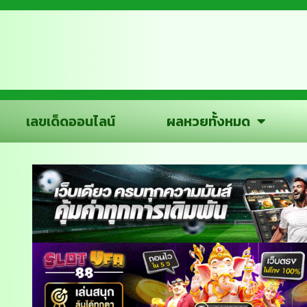
เลขเด็ดออนไลน์
ผลหวยทั้งหมด