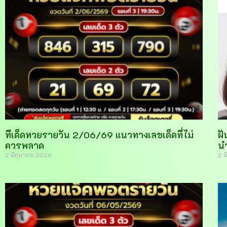
ทีเด็ดหวยรายวัน 2/06/69 แนวทางเลขเด็ดที่ไม่
ฝั
ควรพลาด
น
2 มิถุนายน 2026
2 