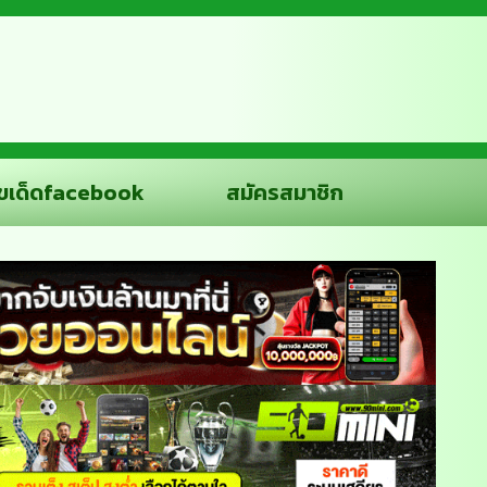
ขเด็ดfacebook
สมัครสมาชิก