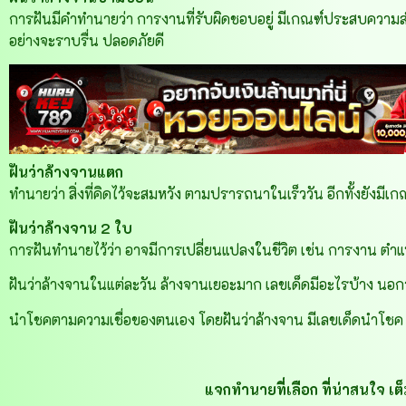
การฝันมีคำทำนายว่า การงานที่รับผิดชอบอยู่ มีเกณฑ์ประสบความสำเ
อย่างจะราบรื่น ปลอดภัยดี
ฝันว่าล้างจานแตก
ทำนายว่า สิ่งที่คิดไว้จะสมหวัง ตามปรารถนาในเร็ววัน อีกทั้งยังมีเก
ฝันว่าล้างจาน 2 ใบ
การฝันทำนายไว้ว่า อาจมีการเปลี่ยนแปลงในชีวิต เช่น การงาน ตำแ
ฝันว่าล้างจานในแต่ละวัน ล้างจานเยอะมาก เลขเด็ดมีอะไรบ้าง นอ
นำโชคตามความเชื่อของตนเอง โดยฝันว่าล้างจาน มีเลขเด็ดนำโชค
แจกทำนายที่เลือก ที่น่าสนใจ เต็