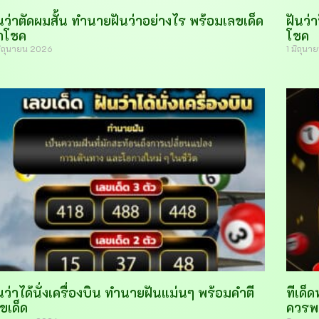
นว่าตัดผมสั้น ทำนายฝันว่าอย่างไร พร้อมเลขเด็ด
ฝันว่
ำโชค
โชค
มิถุนายน 2026
1 มิถุน
นว่าได้นั่งเครื่องบิน ทำนายฝันแม่นๆ พร้อมคำตี
ทีเด็
ขเด็ด
ควรพ