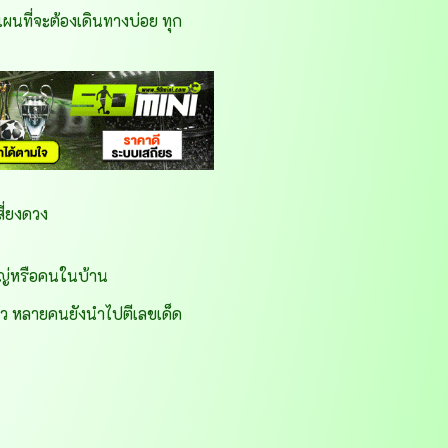
ผนที่จะต้องเดินทางบ่อย ทุก
สี่ยงดวง
หญ่หรือคนในบ้าน
้ว หลายคนยังนำไปตีเลขเด็ด