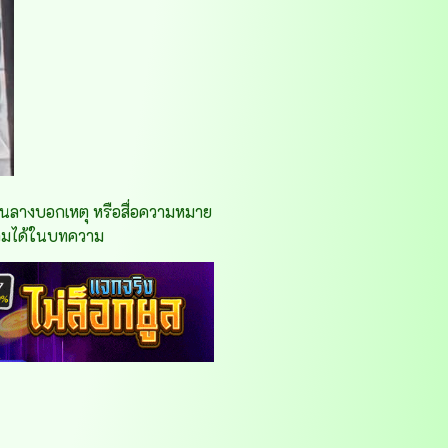
ป็นลางบอกเหตุ หรือสื่อความหมาย
ิดตามได้ในบทความ