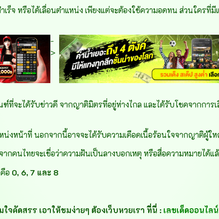
ร็จ หรือได้เลื่อนตำแหน่ง เพียงแต่จะต้องใช้ความอดทน ส่วนใครที่มีแ
-
>
ณฑ์ที่จะได้รับข่าวดี จากญาติมิตรที่อยู่ห่างไกล และได้รับโชคจากการเ
หน่งหน้าที่ นอกจากนี้อาจจะได้รับความเดือดเนื้อร้อนใจจากญาติผู้ใ
กจากคนไทยจะเชื่อว่าความฝันเป็นลางบอกเหตุ หรือสื่อความหมายได้แล
 คือ
0, 6, 7 และ 8
มใจคัดสรร เอาให้ชมง่ายๆ ต้องเว็บหวยเรา ที่นี่ :
เลขเด็ดออนไลน์