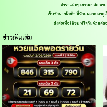
ตำราแม่นๆ เฮงบอกต่อ หวยเด็
เว็บทำนายฝันดีๆ ที่ห้ามพลาด มาดู
ส่งต่อเพื่อให้ชม ฟรีๆกันค่ะ แค
ข่าวเพิ่มเติม