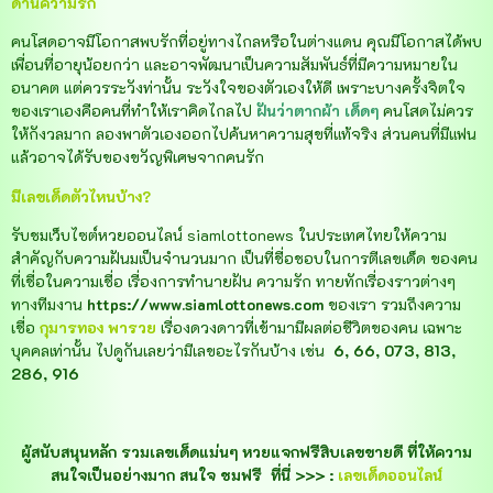
ด้านความรัก
คนโสดอาจมีโอกาสพบรักที่อยู่ทางไกลหรือในต่างแดน คุณมีโอกาสได้พบ
เพื่อนที่อายุน้อยกว่า
และอาจพัฒนาเป็นความสัมพันธ์ที่มีความหมายใน
อนาคต แต่ควรระวังท่านั้น ระวังใจของตัวเองให้ดี เพราะบางครั้งจิตใจ
ของเราเองคือคนที่ทำให้เราคิดไกลไป
ฝันว่าตากผ้า เด็ดๆ
คนโสดไม่ควร
ให้กังวลมาก ลองพาตัวเองออกไปค้นหาความสุขที่แท้จริง ส่วนคนที่มีแฟน
แล้วอาจได้รับของขวัญพิเศษจากคนรัก
มีเลขเด็ดตัวไหนบ้าง?
รับชมเว็บไซต์หวยออนไลน์ siamlottonews ในประเทศไทยให้ความ
สำคัญกับความฝันมเป็นจำนวนมาก เป็นที่ชื่อชอบในการตีเลขเด็ด ของคน
ที่เชื่อในความเชื่อ เรื่องการทำนายฝัน ความรัก ทายทักเรื่องราวต่างๆ
ทางทีมงาน
https://www.siamlottonews.com
ของเรา รวมถึงความ
เชื่อ
กุมารทอง พารวย
เรื่องดวงดาวที่เข้ามามีผลต่อชีวิตของคน เฉพาะ
บุคคลเท่านั้น ไปดูกันเลยว่ามีเลขอะไรกันบ้าง เช่น
6, 66, 073, 813,
286, 916
ผู้สนับสนุนหลัก รวมเลขเด็ดแม่นๆ หวยแจกฟรีสิบเลขขายดี ที่ให้ความ
สนใจเป็นอย่างมาก สนใจ ชมฟรี ที่นี่ >>> :
เลขเด็ดออนไลน์