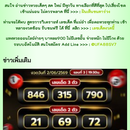
สนใจ อ่านข่าวหวยเด็ดๆ สด ใหม่ มีทุกวัน ทางเลือกที่ดีที่สุด ไปเสี่ยงโชค
เข้าแน่นอน ไม่ควรพลาด ที่นี่ >>> :
ฝันเห็นขนตาร่วง
ท่านจะได้พบ สูตรการวิเคราะห์ เลขเด็ด ที่แม่ยำ เพื่อคอหวยทุกท่าน เข้า
หลายงวดซ้อน รับชมฟรี ได้ ที่นี่ คลิก >>> :
เลขเด็ดงวดนี้
แทงหวยออนไลน์ง่ายๆ
บาทละ900 ไม่มีเลขอั้น จ่ายหนัก ไม่มีโกง ด้วย
ระบบอัตโนมัติ สนใจสมัคร Add Line >>> :
@UFA88SV7
ข่าวเพิ่มเติม