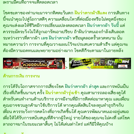
เพราะมีคนที่อาจจะตีตลอดเวลา
โชคชะตาของท่านจะมาจากทิศตะวันตก
ฝันว่าตากผ้าสีแดง
การเดินทาง
นี้จะนำคุณไปสู่โอกาสดีๆ ความเคลื่อนไหวที่ต่อเนื่องหรือไม่หยุดนิ่งของ
คุณจะส่งผลให้ชีวิตมีการเปลี่ยนแปลงตลอดเวลา
ฝันว่าตากผ้า วันนี้
แต่
ควรระมัดระวังไม่ให้ถูกเอารัดเอาเปรียบ ถ้าฝันว่าตนเองกำลังเดินลอด
ระหว่างราวที่ตากผ้า
เลข ฝันว่าตากผ้า
หรือมุดลอดรั้วลวดหนาม นั่น
หมายความว่า การงานที่คุณวางแผนไว้จะประสบความสำเร็จ แต่คุณจะ
ต้องมีความอดทนและพยายามอย่างมาก โชคดีก็จะตามมาในภายหลัง
-
>
ด้านการเงิน การงาน
การได้รับโอกาสจากการเสี่ยงโชค
ฝันว่าตากผ้า ล่าสุด
และการพนันเป็น
เรื่องที่เกิดขึ้นนานๆ ครั้ง
ฝันว่าตากผ้ารุ่งเช้า
คุณสามารถลองเสี่ยงดูได้
สำหรับคนทำงานด้านบริการ อาจมีงานที่มีการติดต่อมาหาคุณ และเพื่อน
คุณอาจชวนลูกค้ามาใช้บริการได้ หากคุณตัดสินใจลงทุนทำธุรกิจกับ
เพื่อน
ควรระวังการคดโกงที่อาจเกิดขึ้นได้ คุณควรพัฒนาตนเองอยู่เสมอ
เพื่อให้ได้รับการสนับสนุนที่ดีจากผู้ใหญ่ รายได้ของคุณจะไม่คงที่ แต่โชค
ลาภอาจมาในระยะเวลาสั้นๆ ไม่ได้เด่นเท่าไหร่ แต่ก็มีให้คุณบ้าง