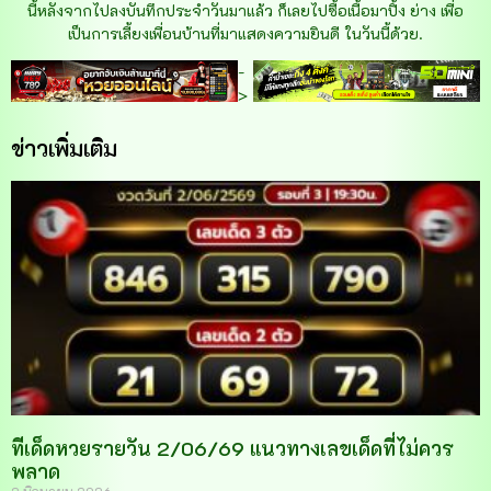
นี้หลังจากไปลงบันทึกประจำวันมาแล้ว ก็เลยไปซื้อเนื้อมาปิ้ง ย่าง เพื่อ
เป็นการเลี้ยงเพื่อนบ้านที่มาแสดงความยินดี ในวันนี้ด้วย.
-
>
ข่าวเพิ่มเติม
ทีเด็ดหวยรายวัน 2/06/69 แนวทางเลขเด็ดที่ไม่ควร
พลาด