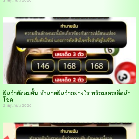
2 มิถุนายน 2026
ฝันว่าตัดผมสั้น ทำนายฝันว่าอย่างไร พร้อมเลขเด็ดนำ
โชค
2 มิถุนายน 2026