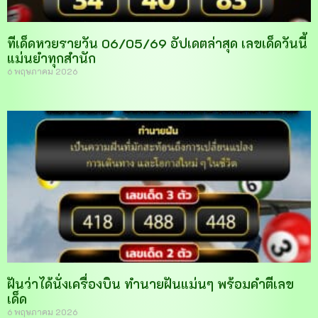
ทีเด็ดหวยรายวัน 06/05/69 อัปเดตล่าสุด เลขเด็ดวันนี้
แม่นยำทุกสำนัก
6 พฤษภาคม 2026
ฝันว่าได้นั่งเครื่องบิน ทำนายฝันแม่นๆ พร้อมคำตีเลข
เด็ด
6 พฤษภาคม 2026