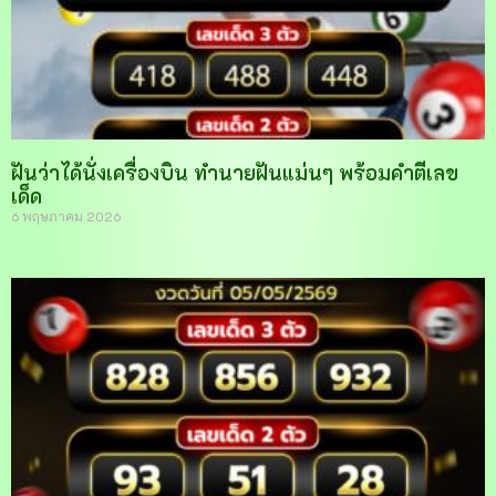
ฝันว่าได้นั่งเครื่องบิน ทำนายฝันแม่นๆ พร้อมคำตีเลข
เด็ด
6 พฤษภาคม 2026