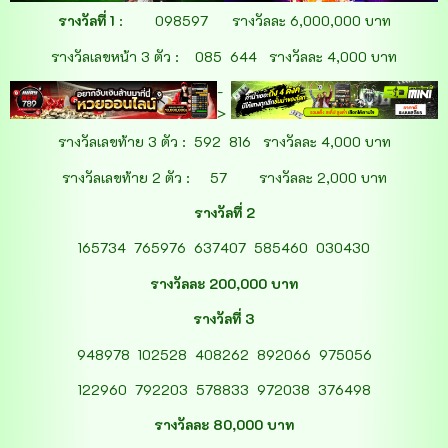
รางวัลที่ 1
: 098597 รางวัลละ 6,000,000 บาท
รางวัลเลขหน้า 3 ตัว : 085 644 รางวัลละ 4,000 บาท
-
>
รางวัลเลขท้าย 3 ตัว : 592 816 รางวัลละ 4,000 บาท
รางวัลเลขท้าย 2 ตัว : 57 รางวัลละ 2,000 บาท
รางวัลที่ 2
165734 765976 637407 585460 030430
รางวัลละ 200,000 บาท
รางวัลที่ 3
948978 102528 408262 892066 975056
122960 792203 578833 972038 376498
รางวัลละ 80,000 บาท