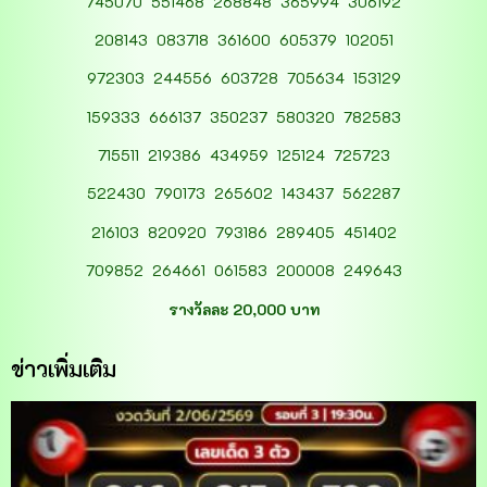
745070 551468 268848 365994 306192
208143 083718 361600 605379 102051
972303 244556 603728 705634 153129
159333 666137 350237 580320 782583
715511 219386 434959 125124 725723
522430 790173 265602 143437 562287
216103 820920 793186 289405 451402
709852 264661 061583 200008 249643
รางวัลละ 20,000 บาท
ข่าวเพิ่มเติม