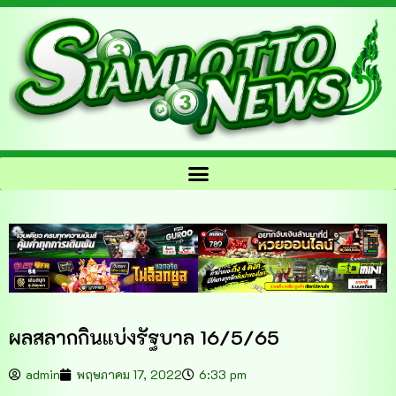
ผลสลากกินแบ่งรัฐบาล 16/5/65
admin
พฤษภาคม 17, 2022
6:33 pm