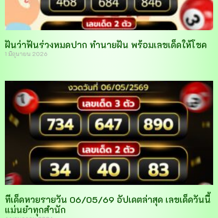
ฝันว่าฟันร่วงหมดปาก ทำนายฝัน พร้อมเลขเด็ดให้โชค
1 มิถุนายน 2026
ทีเด็ดหวยรายวัน 06/05/69 อัปเดตล่าสุด เลขเด็ดวันนี้
แม่นยำทุกสำนัก