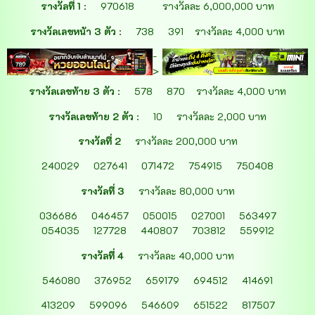
รางวัลที่ 1
: 970618 รางวัลละ 6,000,000 บาท
รางวัลเลขหน้า 3 ตัว
: 738 391 รางวัลละ 4,000 บาท
-
>
รางวัลเลขท้าย 3 ตัว
: 578 870 รางวัลละ 4,000 บาท
รางวัลเลขท้าย 2 ตัว
: 10 รางวัลละ 2,000 บาท
รางวัลที่ 2
รางวัลละ 200,000 บาท
240029 027641 071472 754915 750408
รางวัลที่ 3
รางวัลละ 80,000 บาท
036686 046457 050015 027001 563497
054035 127728 440807 703812 559912
รางวัลที่ 4
รางวัลละ 40,000 บาท
546080 376952 659179 694512 414691
413209 599096 546609 651522 817507