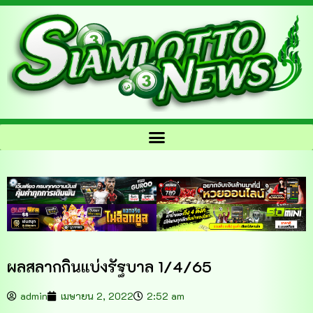
ผลสลากกินแบ่งรัฐบาล 1/4/65
admin
เมษายน 2, 2022
2:52 am