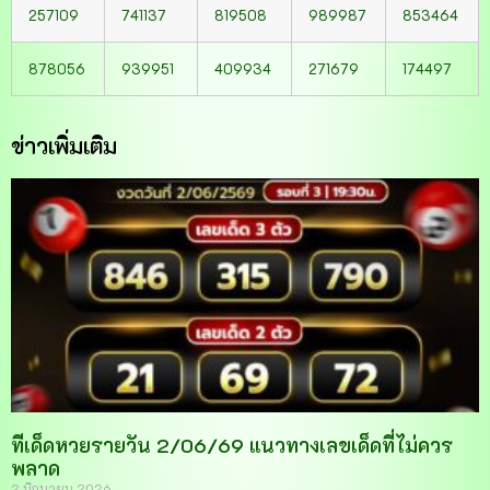
257109
741137
819508
989987
853464
878056
939951
409934
271679
174497
ข่าวเพิ่มเติม
ทีเด็ดหวยรายวัน 2/06/69 แนวทางเลขเด็ดที่ไม่ควร
พลาด
2 มิถุนายน 2026