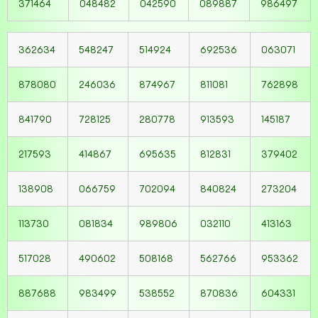
371464
048482
042590
089887
986497
362634
548247
514924
692536
063071
878080
246036
874967
811081
762898
841790
728125
280778
913593
145187
217593
414867
695635
812831
379402
138908
066759
702094
840824
273204
113730
081834
989806
032110
413163
517028
490602
508168
562766
953362
887688
983499
538552
870836
604331