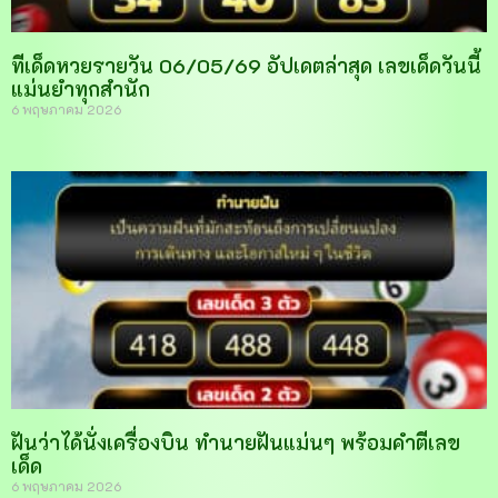
ทีเด็ดหวยรายวัน 06/05/69 อัปเดตล่าสุด เลขเด็ดวันนี้
แม่นยำทุกสำนัก
6 พฤษภาคม 2026
ฝันว่าได้นั่งเครื่องบิน ทำนายฝันแม่นๆ พร้อมคำตีเลข
เด็ด
6 พฤษภาคม 2026