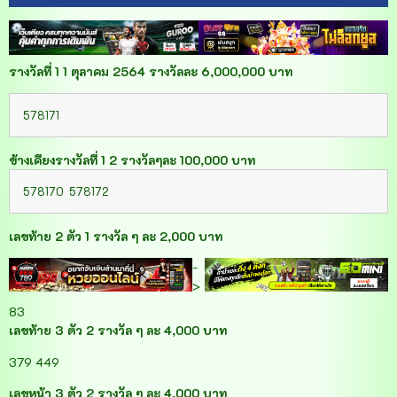
รางวัลที่ 1 1 ตุลาคม 2564 รางวัลละ 6,000,000 บาท
578171
ข้างเคียงรางวัลที่ 1 2 รางวัลๆละ 100,000 บาท
578170 578172
เลขท้าย 2 ตัว 1 รางวัล ๆ ละ 2,000 บาท
-
>
83
เลขท้าย 3 ตัว 2 รางวัล ๆ ละ 4,000 บาท
379 449
เลขหน้า 3 ตัว 2 รางวัล ๆ ละ 4,000 บาท