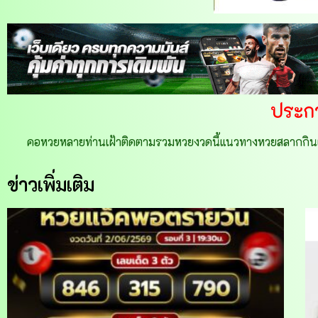
ประก
คอหวยหลายท่านเฝ้าติดตามรวมหวยงวดนี้แนวทางหวยสลากกินแบ่งร
ข่าวเพิ่มเติม