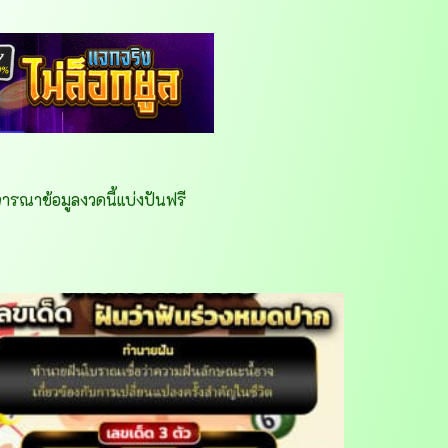
ารณาข้อมูลงวดนี้แบ่งปันฟรี