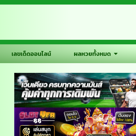
เลขเด็ดออนไลน์
ผลหวยทั้งหมด