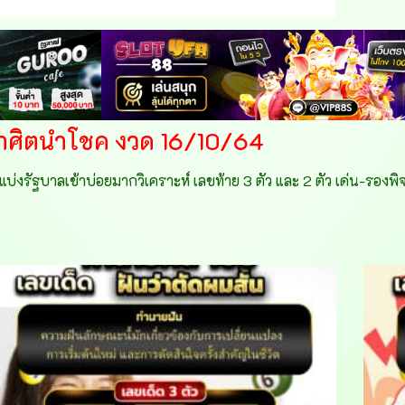
าศิตนำโชค งวด 16/10/64
ัฐบาลเข้าบ่อยมากวิเคราะห์ เลขท้าย 3 ตัว และ 2 ตัว เด่น-รองพิจ