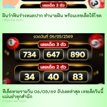
ฝันว่าฟันร่วงหมดปาก ทำนายฝัน พร้อมเลขเด็ดให้โชค
1 มิถุนายน 2026
ทีเด็ดหวยรายวัน 06/05/69 อัปเดตล่าสุด เลขเด็ดวันนี้
แม่นยำทุกสำนัก
6 พฤษภาคม 2026