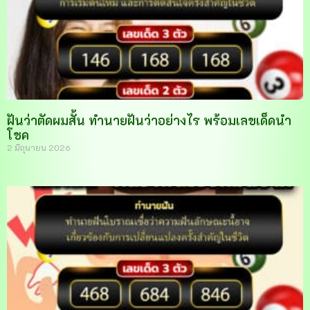
ฝันว่าตัดผมสั้น ทำนายฝันว่าอย่างไร พร้อมเลขเด็ดนำ
โชค
2 มิถุนายน 2026