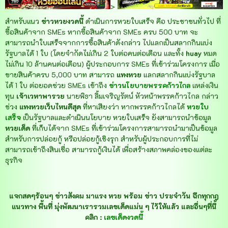
>
สำหรับแนว
ข่าวหวยงวดนี้
ดำเนินการหวยใบเสร็จ คือ ประชาชนทั่วไป ที่
ซื้อสินค้าจาก SMEs หากซื้อสินค้าจาก SMEs ครบ 500 บาท จะ
สามารถนำใบเสร็จจากการซื้อสินค้าดังกล่าว ไปแลกเป็นสลากกินแบ่ง
รัฐบาลได้ 1 ใบ (โดยจำกัดไม่เกิน 2 ใบต่อคนต่อเดือน และทั้ง
huay
หมด
ไม่เกิน 10 ล้านคนต่อเดือน) ผู้ประกอบการ SMEs ที่เข้าร่วมโครงการ เมื่อ
ขายสินค้าครบ 5,000 บาท สามารถ
แทงหวย
แลกสลากกินแบ่งรัฐบาล
ได้ 1 ใบ ต่อยอดช่วย SMEs เข้าถึง
ข่าวนโยบายพรรคก้าวไกล
แหล่งเงิน
ทุน
เจ้าเวหาพารวย
นายพิธา ลิ้มเจริญรัตน์ หัวหน้าพรรคก้าวไกล กล่าว
ช่วง
แทงหวยเว็บไหนดีสุด
ที่หาเสียงว่า หากพรรคก้าวไกลได้
หวยใบ
เสร็จ
เป็นรัฐบาลและดำเนินนโยบาย หวยใบเสร็จ ยังสามารถนำข้อมูล
หวยเด็ด
ที่เก็บได้จาก SMEs ที่เข้าร่วมโครงการสามารถนำมาเป็นข้อมูล
สำหรับการปล่อยกู้ หรือปล่อยกู้เชิงรุก สำหรับผู้ประกอบการที่ไม่
สามารถเข้าถึงสินเชื่อ สามารถกู้เงินได้ เพื่อสร้างสภาพคล่องของแต่ละ
ธุรกิจ
แจกสดๆร้อนๆ ข่าวสังคม มาแรง หวย พร้อม ข่าว ประจำวัน ฉีกทุกกฎ
แนวทาง พื้นที่ มุ่งพัฒนาเรารวมเลขเด็ดแม่น ๆ ไว้ให้แล้ว
และอื่นๆที่นี้
คลิก :
เลขเด็ดงวดนี้