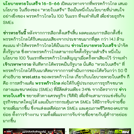
นโยบายหวยใบเสร็จ 16-5-66
เปิดแนวทางจากที่พรรคก้าวไกล เสนอ
นโยบาย ในเรื่องของ “หวยใบเสร็จ” ถือเป็นหนึ่งในนโยบายที่น่าสนใจ
อย่างยิ่งของ พรรคก้าวไกลใน 100 วันแรก ที่จะทำทันที เพื่อช่วยธุรกิจ
SMEs
ข่าวหวยวันนี้
หลังจากการเลือกตั้งเสร็จสิ้น ผลคะแนนการเลือกตั้งซึ่ง
พรรคก้าวไกลได้รับคะแนนเสียงจากประชาชนมากที่สุด กว่า 14.1 ล้าน
คะแนน ทำให้พรรคก้าวไกลได้เป็นแกน
ข่าวนโยบายหวยใบเสร็จ
นำจัด
ตั้งรัฐบาล ซึ่งหากพรรคก้าวไกลสามารถจัดตั้งรัฐบาลสำเร็จ หนึ่งใน
นโยบาย 100 วันแรกที่พรรคก้าวไกลสัญญาเมื่อครั้งหาเสียงไว้ ว่าจะทำ
เจ้าเวหาพารวย
ทันทีหากได้พรรคเป็นรัฐบาล นั่นคือ “หวยใบเสร็จ” ที่
พรรคก้าวไกลได้รับแนวคิดมาจากการดำเนินการของไต้หวันกว่า 50 ปี
คำอธิบาย
หวยlotto
ของพรรคก้าวไกล เกี่ยวกับนโยบายหวยใบเสร็จ ก็
คือ การสร้างแต้ม
พรรคก้าวไกล
ต่อให้กับผู้ประกอบการธุรกิจขนาด
กลางและขนาดย่อม (SMEs) ที่มีสัดส่วนเพียง 34% จากอัตราการ
ข่าว
หวยใบเสร็จ
ขยายตัวทางเศรษฐกิจ (จีดีพี) เพื่อที่จะสามารถแข่งขันกับ
ธุรกิจขนาดใหญ่ได้ และเป็นการกระตุ้นภาค SMEs ให้มีการจับจ่ายซื้อ
ขายเพิ่มมากขึ้น ซึ่งจะส่งผลดีต่อภาค SMEs และคุณภาพชีวิตของคนราย
ย่อย ทั้งการจ้างงาน รวมทั้งเพิ่มแรงการจับจ่ายซื้อขายกับผู้ค้ารายย่อย
มากขึ้น
-