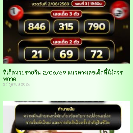
ทีเด็ดหวยรายวัน 2/06/69 แนวทางเลขเด็ดที่ไม่ควร
พลาด
2 มิถุนายน 2026