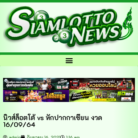
นิวส์ล็อตโต้ vs หักปากกาเซียน งวด
16/09/64
admin
กันยายน 16, 2021
1:16 am