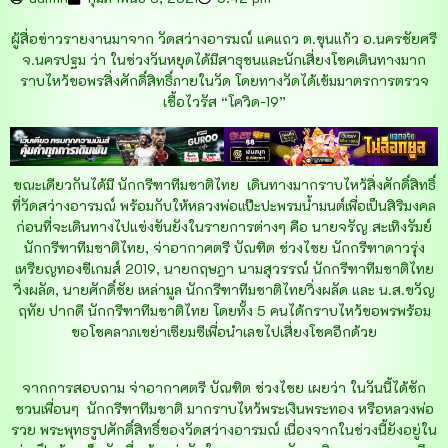
ผู้สื่อข่าวรายงานมาจาก วัดสว่างอารมณ์ แคแถว ต.ขุนแก้ว อ.นครชัยศรี
จ.นครปฐม ว่า ในช่วงวันหยุดได้มีสาธุชนและนักเสี่ยงโชคเดินทางมาก
ราบไหว้ขอพรสิ่งศักดิ์สิทธิ์ภายในวัด โดยทางวัดได้เข้มมาตรการตรวจ
เชื้อไวรัส “โควิด-19”
ขณะเดียวกันได้มี นักกรีฑาทีมชาติไทย เดินทางมากราบไหว้สิ่งศักดิ์สิทธิ์
ที่วัดสว่างอารมณ์ พร้อมกับให้หลวงพ่อแป๊ะปะพรมน้ำมนต์เพื่อเป็นสิริมงคล
ก่อนที่จะเดินทางไปแข่งขันยังในรายการต่างๆ คือ นายจรัญ สะเทิงรัมย์
นักกรีฑาทีมชาติไทย, จ่าอากาศตรี บัณฑิต ช่วงไชย นักกรีฑาดาวรุ่ง
เหรียญทองซีเกมส์ 2019, นายกฤษฎา นามสุวรรณ์ นักกรีฑาทีมชาติไทย
วิ่งผลัด, นายศักดิ์ชัย เหล่ามูล นักกรีฑาทีมชาติไทยวิ่งผลัด และ น.ส.ขวัญ
ฤทัย ปากดี นักกรีฑาทีมชาติไทย โดยทั้ง 5 คนได้กราบไหว้ขอพรพร้อม
ขอโชคลาภเขย่าเซียมซีเพื่อนำเลขไปเสี่ยงโชคอีกด้วย
จากการสอบถาม จ่าอากาศตรี บัณฑิต ช่วงไชย เผยว่า ในวันนี้ได้ชัก
ชวนเพื่อนๆ นักกรีฑาทีมชาติ มากราบไหว้พระเงินพระทอง หรือหลวงพ่อ
รวย พระพุทธรูปศักดิ์สิทธิ์ของวัดสว่างอารมณ์ เนื่องจากในช่วงนี้ยังอยู่ใน