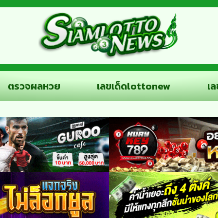
ตรวจผลหวย
เลขเด็ดlottonew
เล