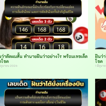
นว่าตัดผมสั้น ทำนายฝันว่าอย่างไร พร้อมเลขเด็ด
ฝันว่
ำโชค
โชค
มิถุนายน 2026
1 มิถุน