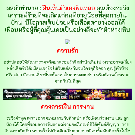
ผลคำทำนาย :
ฝันเห็นตัวเองฟันหลอ
คุณต้องระวัง
เคราะห์ร้ายที่จะเกิดแก่คนที่อายุน้อยที่สุดภายใน
บ้าน มีโอกาสเจ็บป่วยหรือเลือดตกยางออกได้
เพื่อนหรือผู้ที่คุณคุ้นเคยเป็นอย่างดีจะทำตัวห่างเหิน
ความรัก
อย่าปล่อยให้ตัณหาราคจริตมาครอบงำจิตสำนึกเกินไป เพราะอาจเพลี่ยง
พล้ำเสียตัวได้! มีคนเอาใจไม่เว้นแต่ละวันจนใครๆก็อิจฉา คุณรู้ตัวบ้าง
หรือเปล่า มีความเสี่ยงที่จะพัฒนาเป็นความแตกร้าว หรือต้องพลัดพราก
จากกันในที่สุด
ดวงการเงิน การงาน
ระวังคำพูด เพราะอาจจะทะเลาะกับหัวหน้า หรือเพื่อนร่วมงาน และ ลูก
น้องได้ ใครที่รอผลการสัมภาษณ์งานจะมีเกณฑ์ดีได้เซ็นต์สัญญา การ
จ้างงานเกิดขึ้น หากหวังให้เงินเดือนขึ้นตามการเลื่อนขั้นเห็นทีคงยังไม่ใช่