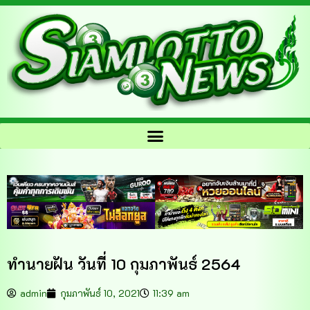
ทำนายฝัน วันที่ 10 กุมภาพันธ์ 2564
admin
กุมภาพันธ์ 10, 2021
11:39 am