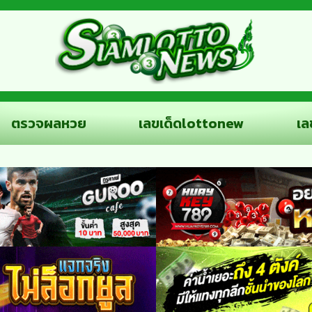
ตรวจผลหวย
เลขเด็ดlottonew
เล