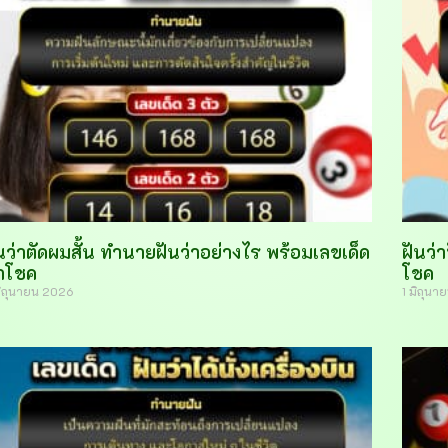
นว่าตัดผมสั้น ทำนายฝันว่าอย่างไร พร้อมเลขเด็ด
ฝันว่
ำโชค
โชค
มิถุนายน 2026
1 มิถุน