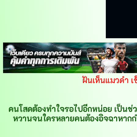
ฝันเห็นแมวดำ 
คนโสดต้องทำใจรอไปอีกหน่อย เป็นช่วงที่
หวานจนใครหลายคนต้องอิจฉาหากกำลั