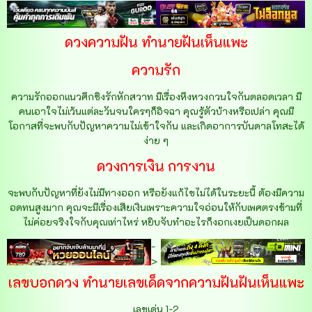
ดวงความฝัน ทำนายฝันเห็นแพะ
ความรัก
ความรักออกแนวศึกชิงรักหักสวาท มีเรื่องหึงหวงกวนใจกันตลอดเวลา มี
คนเอาใจไม่เว้นแต่ละวันจนใครๆก็อิจฉา คุณรู้ตัวบ้างหรือเปล่า คุณมี
โอกาสที่จะพบกับปัญหาความไม่เข้าใจกัน และเกิดอาการบันดาลโทสะได้
ง่าย ๆ
ดวงการเงิน การงาน
จะพบกับปัญหาที่ยังไม่มีทางออก หรือยังแก้ไขไม่ได้ในระยะนี้ ต้องมีความ
อดทนสูงมาก คุณจะมีเรื่องเสียเงินเพราะความใจอ่อนให้กับเพศตรงข้ามที่
ไม่ค่อยจริงใจกับคุณเท่าไหร่ หยิบจับทำอะไรก็งอกเงยเป็นดอกผล
-
>
เลขบอกดวง ทำนายเลขเด็ดจากความฝันฝันเห็นแพะ
เลขเด่น 1-2