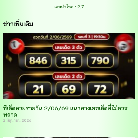
เลขนำโชค : 2,7
ข่าวเพิ่มเติม
ทีเด็ดหวยรายวัน 2/06/69 แนวทางเลขเด็ดที่ไม่ควร
พลาด
2 มิถุนายน 2026