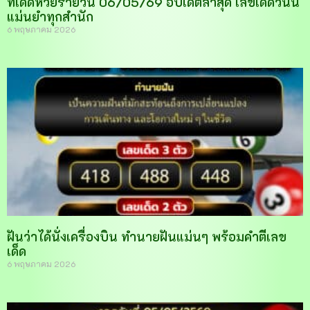
ทีเด็ดหวยรายวัน 06/05/69 อัปเดตล่าสุด เลขเด็ดวันนี้
แม่นยำทุกสำนัก
6 พฤษภาคม 2026
ฝันว่าได้นั่งเครื่องบิน ทำนายฝันแม่นๆ พร้อมคำตีเลข
เด็ด
6 พฤษภาคม 2026