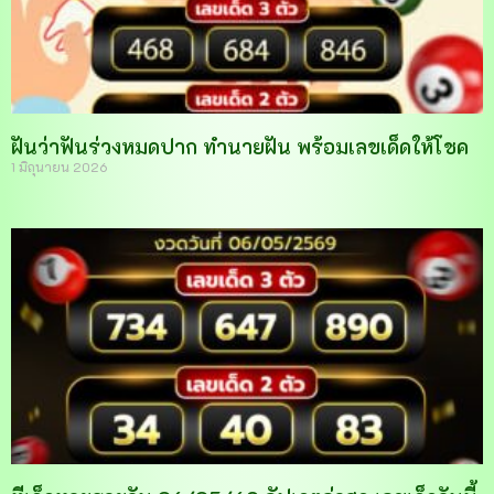
ฝันว่าฟันร่วงหมดปาก ทำนายฝัน พร้อมเลขเด็ดให้โชค
1 มิถุนายน 2026