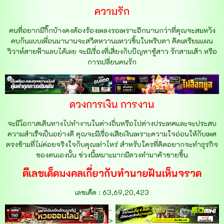
ความรัก
คนที่อยากมีกิ๊กบ้างคงต้องร้องเพลงรอเพราะอีกนานกว่าที่คุณจะสมหวัง
คบกันแบบเพื่อนมานานจะสวีตหวานแหววขึ้นในพริบตา คิดเตรียมแผน
วิวาห์สายฟ้าแลบได้เลย จะมีเรื่องที่เสี่ยงกับปัญหาชู้สาว รักสามเส้า หรือ
การเปลี่ยนคนรัก
ดวงการเงิน การงาน
จะมีโอกาสเดินทางไปทำงานในต่างถิ่นหรือไปต่างประเทศและจะประสบ
ความสำเร็จเป็นอย่างดี คุณจะมีเรื่องเสียเงินเพราะความใจอ่อนให้กับเพศ
ตรงข้ามที่ไม่ค่อยจริงใจกับคุณเท่าไหร่ สำหรับใครที่คิดอยากจะทำธุรกิจ
ของตนเองนั้น ช่วงนี้เหมาะมากมีดวงทำมาค้าขายขึ้น
ตีเลขเด็ดมงคลเกี่ยวกับทำนายฝันเห็นจรวด
เลขเด็ด : 63,69,20,423
-
>