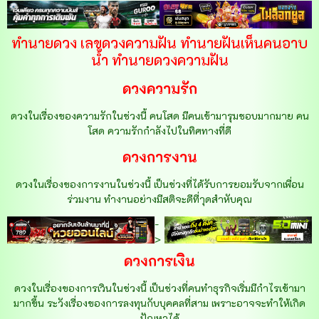
ทำนายดวง เลขดวงความฝัน ทำนายฝันเห็นคนอาบ
น้ำ ทำนายดวงความฝัน
ดวงความรัก
ดวงในเรื่องของความรักในช่วงนี้ คนโสด มีคนเข้ามารุมชอบมากมาย คน
โสด ความรักกำลังไปในทิศทางที่ดี
ดวงการงาน
ดวงในเรื่องของการงานในช่วงนี้ เป็นช่วงที่ได้รับการยอมรับจากเพื่อน
ร่วมงาน ทำงานอย่างมีสติจะดีที่าุดสำหับคุณ
-
>
ดวงการเงิน
ดวงในเรื่องของการเวินในช่วงนี้ เป็นช่วงที่คนทำธุรกิจเริ่มมีกำไรเข้ามา
มากขึ้น ระวังเรื่องของการลงทุนกับบุคคลที่สาม เพราะอาจจะทำให้เกิด
ปัญหาได้