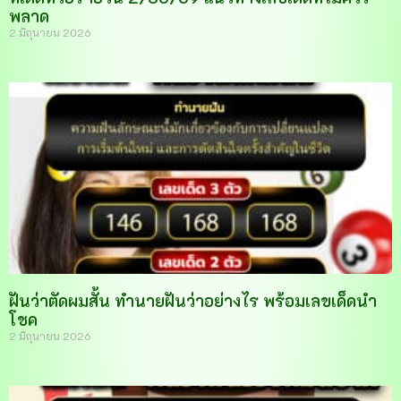
พลาด
2 มิถุนายน 2026
ฝันว่าตัดผมสั้น ทำนายฝันว่าอย่างไร พร้อมเลขเด็ดนำ
โชค
2 มิถุนายน 2026