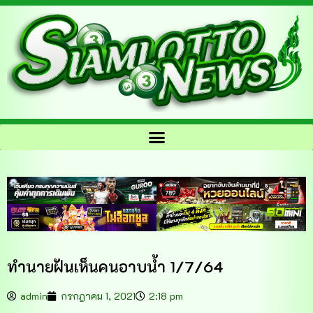
ทำนายฝันเห็นคนอาบน้ำ 1/7/64
admin
กรกฎาคม 1, 2021
2:18 pm