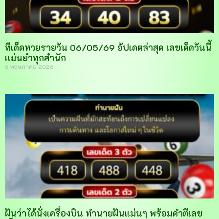
ทีเด็ดหวยรายวัน 06/05/69 อัปเดตล่าสุด เลขเด็ดวันนี้
แม่นยำทุกสำนัก
6 พฤษภาคม 2026
ฝันว่าได้นั่งเครื่องบิน ทำนายฝันแม่นๆ พร้อมคำตีเลข