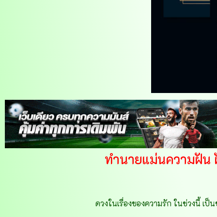
ทำนายแม่นความฝัน ฝ
ดวงในเรื่องของความรัก ในช่วงนี้ เป็นช่