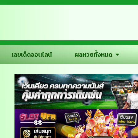
เลขเด็ดออนไลน์
ผลหวยทั้งหมด