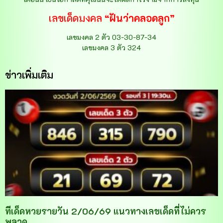
เลขเด็ดมงคล
“ฝันว่าคลอดลูก”
เลขมงคล 2 ตัว 03-30-87-34
เลขมงคล 3 ตัว 324
ข่าวเพิ่มเติม
ทีเด็ดหวยรายวัน 2/06/69 แนวทางเลขเด็ดที่ไม่ควร
พลาด