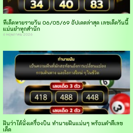
ทีเด็ดหวยรายวัน 06/05/69 อัปเดตล่าสุด เลขเด็ดวันนี้
แม่นยำทุกสำนัก
6 พฤษภาคม 2026
ฝันว่าได้นั่งเครื่องบิน ทำนายฝันแม่นๆ พร้อมคำตีเลข
เด็ด