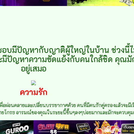
ชอบมีปัญหากับญาติผู้ใหญ่ในบ้าน ช่วงนี
งจะมีปัญหาความขัดแย้งกับคนใกล้ชิด คุณมั
อยู่เสมอ
ความรัก
ื่อผ่อนคลายและเปลี่ยนบรรยากาศด้วย คนที่มีคนรักคู่ครองแล้วจะมีเร
ยหายโกรธ อารมณ์ของคุณในระยะนี้ขึ้นๆลงๆบ่อยมากและมักจะควบคุม