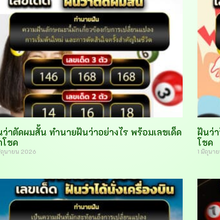
นว่าตัดผมสั้น ทำนายฝันว่าอย่างไร พร้อมเลขเด็ด
ฝันว่
ำโชค
โชค
มิถุนายน 2026
1 มิถุน