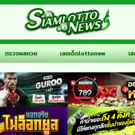
ตรวจผลหวย
เลขเด็ดlottonew
เล