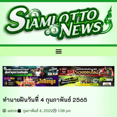
ทำนายฝันวันที่ 4 กุมภาพันธ์ 2565
admin
กุมภาพันธ์ 4, 2022
1:38 pm