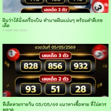
ฝันว่าได้นั่งเครื่องบิน ทำนายฝันแม่นๆ พร้อมคำตีเลข
เด็ด
6 พฤษภาคม 2026
ทีเด็ดหวยรายวัน 05/05/69 แนวทางซื้อหวย ที่ไม่ควร
พลาด