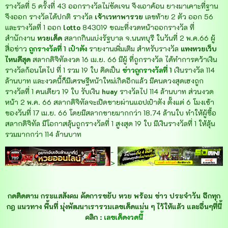
รางวัลที่ 5 ครั้งที่ 43 ออกรางวัลไม่ชัดเจน จึงเอาค้อน ยางมาเคาะที่ฐาน
จึงออก รางวัลได้ปกติ รางวัล
เจ้าเวหาพารวย
เลขท้าย 2 ตัว ออก 56
และรางวัลที่ 1 ออก
lotto
843019 ขณะที่งวดหน้าออกรางวัล ที่
สำนักงาน
หวยเด็ด
สลากกินแบ่งรัฐบาล จ.นนทบุรี ในวันที่ 2 พ.ค.66 ผู้
สื่อข่าว
ถูกรางวัลที่ 1 เป๋าตัง
รายงานเพิ่มเติม สำหรับรางวัล
แทงหวยเว็บ
ไหนดีสุด
สลากดิจิทัลงวด 16 เม.ย. 66 มีผู้ ที่ถูกรางวัล ได้ทำการคว้าเงิน
รางวัลก้อนโตไป ที่ 1 รวม 19 ใบ คิดเป็น
ข่าวถูกรางวัลที่ 1
เงินรางวัล 114
ล้านบาท และงวดนี้ก็มีเศรษฐีหน้าใหม่เกิดอีกแล้ว มีคนดวงสุดเฮงถูก
รางวัลที่ 1 คนเดียว 19 ใบ รับเงิน
huay
รางวัลไป 114 ล้านบาท ส่วนงวด
หน้า 2 พ.ค. 66 สลากดิจิทัลจะเปิดขายผ่านแอปเป๋าตัง ตั้งแต่ 6 โมงเช้า
ของวันที่ 17 เม.ย. 66 โดยมีสลากขายมากกว่า 18.74 ล้านใบ ทำให้ผู้ซื้อ
สลากดิจิทัล มีโอกาสลุ้นถูกรางวัลที่ 1 สูงสุด 19 ใบ มีเงินรางวัลที่ 1 ให้ลุ้น
รวมมากกว่า 114 ล้านบาท
-
>
กดติดตาม กระแสสังคม คัดการขยับ หวย พร้อม ข่าว ประจำวัน ฉีกทุก
กฎ แนวทาง พื้นที่ มุ่งพัฒนาเรารวมเลขเด็ดแม่น ๆ ไว้ให้แล้ว
และอื่นๆที่นี้
คลิก :
เลขเด็ดงวดนี้