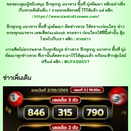
ขอขอบคุณผู้สนับสนุน ฉีกทุกกฎ แนวทาง พื้นที่ มุ่งพัฒนา หลักอย่างยิ่ง
เว็บหวยดังอันดับ 1 รวมหวยดังงวดนี้ ไว้ให้แล้ว แค่ คลิก
:
https://www.siamlottonews.com/
ฉีกทุกกฎ แนวทาง พื้นที่ มุ่งพัฒนา คัดข่าวหวย ให้ทราบก่อนใคร ข่าว
หวยทุกแนวทาง เลขเด็ดfacebook หวยลาว ก่อนใครได้ที่นี้เท่านั้น ลุ้น
โชคไปกับเรา คลิก :
หวยลาว
เกาะติดไม่ควรพลาด กับทุกข้อมูล ข่าวสาร ฉีกทุกกฎ แนวทาง พื้นที่ มุ่ง
พัฒนาทุกข่าวหวย ที่เรานั้นคัดสรรเอาไว้ให้คุณแล้ว พร้อมเข้ากลุ่มไลน์
ฟรีแค่ คลิก :
@UFA88SV7
ข่าวเพิ่มเติม