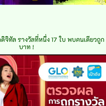
ิจิทัล รางวัลที่หนึ่ง 17 ใบ พบคนเดียวถูก
บาท !