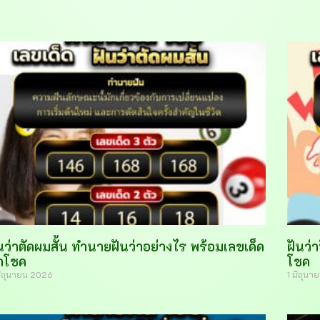
นว่าตัดผมสั้น ทำนายฝันว่าอย่างไร พร้อมเลขเด็ด
ฝันว่
ำโชค
โชค
มิถุนายน 2026
1 มิถุน