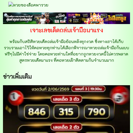
เจาะเลขเด็ดถล่มเจ้ามือมาแรง
พร้อมกับสถิติหวยเด็ดถล่มเจ้ามือย้อนหลังทุกงวด ซึ่งทางเราได้เก็บ
รวบรวมเอาไว้ให้คอหวยทุกท่านได้เลือกพิจารณาหวยถล่มเจ้ามือกันแบบ
ฟรีๆไม่มีค่าใช่จ่าย โดยคอหวยท่านใดที่อยากถูกหวยงวดนี้ไม่ควรพลาด
สูตรหวยเด็ดมาแรง ที่คอหวยเฝ้าติดตามกันจำนวนมาก
ข่าวเพิ่มเติม