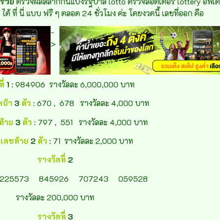
ารวย
ตรวจผลสลากกินแบ่งรัฐบาล lotto ตรวจลอตเตอรี่ lottery อัพ
้ ที่ นี่ แบบ ฟรี ๆ ตลอด 24 ชั่วโมง ค่ะ โดยงวดนี้ เลขที่ออก คือ
-
>
ี่
1
: 984906 รางวัลละ 6,000,000 บาท
หน้า
3
ตัว
: 670 , 678 รางวัลละ 4,000 บาท
ท้าย
3
ตัว
: 797 , 551 รางวัลละ 4,000 บาท
ลเลขท้าย
2
ตัว
: 71 รางวัลละ 2,000 บาท
รางวัลที่
2
 225573 845926 707243 059528
รางวัลละ 200,000 บาท
รางวัลที่
3