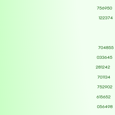
756950
122374
704855
033645
281242
701134
752902
615652
056498