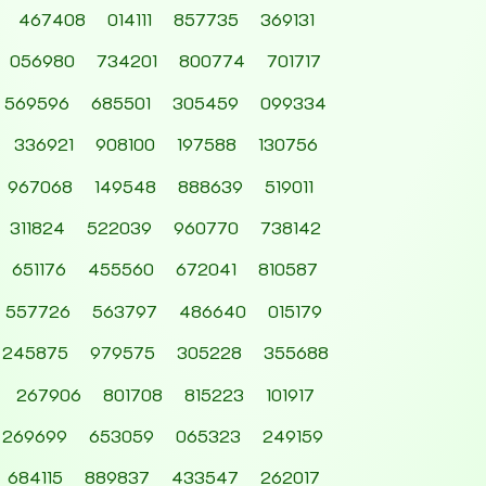
 467408 014111 857735 369131
 056980 734201 800774 701717
 569596 685501 305459 099334
 336921 908100 197588 130756
 967068 149548 888639 519011
 311824 522039 960770 738142
 651176 455560 672041 810587
 557726 563797 486640 015179
245875 979575 305228 355688
 267906 801708 815223 101917
 269699 653059 065323 249159
 684115 889837 433547 262017