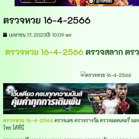
ตรวจหวย 16-4-2566
เมษายน 17, 2023
10:09 am
ตรวจหวย 16-4-2566
ตรวจสลาก ตรวจ
ตรวจหวย 16-4-2566
ตรวจเลข ตรวจรางวัล ตรวจลอตเตอรี่ ผล
ไทย ได้ที่นี่