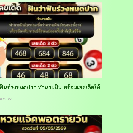
าฟันร่วงหมดปาก ทำนายฝัน พร้อมเลขเด็ดให้
ายน 2026