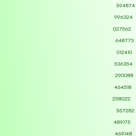
594874
996324
027562
648773
012410
536354
290088
464518
258022 
557282
489175
469148