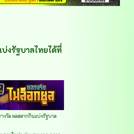
่งรัฐบาลไทยได้ที่
างวัล ผลสลากกินแบ่งรัฐบาล