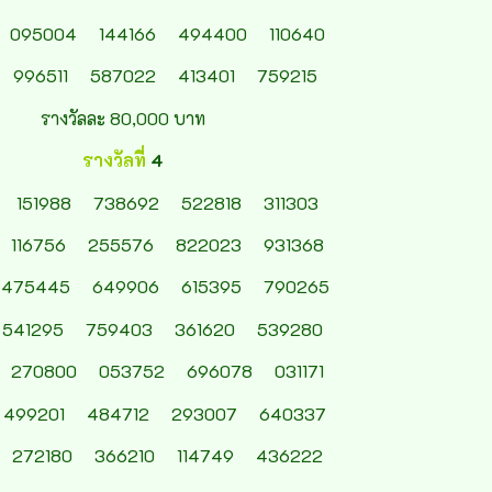
 095004 144166 494400 110640
 996511 587022 413401 759215
รางวัลละ 80,000 บาท
รางวัลที่
4
 151988 738692 522818 311303
 116756 255576 822023 931368
 475445 649906 615395 790265
 541295 759403 361620 539280
 270800 053752 696078 031171
 499201 484712 293007 640337
 272180 366210 114749 436222