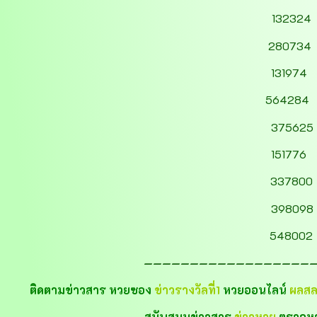
132324
280734
131974
564284
375625
151776
337800
398098
548002
——————————————————
ติดตามข่าวสาร หวยซอง
ข่าวรางวัลที่1
หวยออนไลน์
ผลสล
สนับสนุนข่าวสาร
ข่าวหวย
ตรวจหว