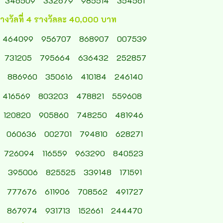
 346509 332679 985514 354561
างวัลที่ 4 รางวัลละ 40,000 บาท
 464099 956707 868907 007539
 731205 795664 636432 252857
 886960 350616 410184 246140
7 416569 803203 478821 559608
 120820 905860 748250 481946
 060636 002701 794810 628271
 726094 116559 963290 840523
3 395006 825525 339148 171591
 777676 611906 708562 491727
 867974 931713 152661 244470