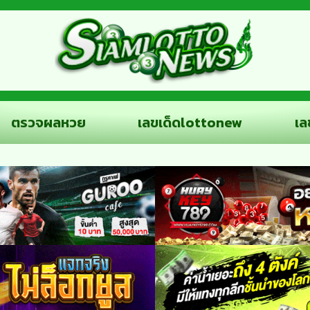
ตรวจผลหวย
เลขเด็ดlottonew
เล