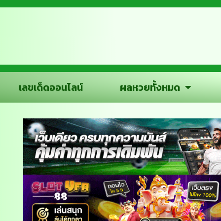
เลขเด็ดออนไลน์
ผลหวยทั้งหมด