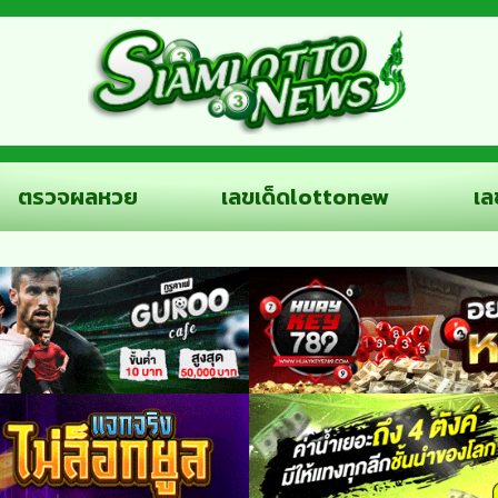
ตรวจผลหวย
เลขเด็ดlottonew
เล