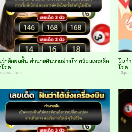
นว่าตัดผมสั้น ทำนายฝันว่าอย่างไร พร้อมเลขเด็ด
ฝันว่
ำโชค
โชค
มิถุนายน 2026
1 มิถุน