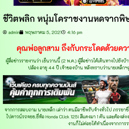
ชีวิตพลิก หนุ่มโคราชงานหดจากพิษโ
admin
พฤษภาคม 5, 2021
4:16 pm
คุณพ่อลูกสาม ถึงกับกระโดดด้วยความ
ผู้สื่อข่าวรายงานว่า เย็นวานนี้ (2 พ.ค.) ผู้สื่อข่าวได้เดินทางไปย
ปล้อง อายุ 44 ปี เจ้าของบ้าน หลังทราบว่านายเหล็กฯ
จากการสอบถาม นายเหล็ก เล่าว่า ตนมีอาชีพรับจ้างทั่วไป ภรรยาชื่อ
ไปดาวน์รถจยย.ยี่ห้อ Honda Click 125i สีแดงมา 1 คัน และต้องส่
งานก็ไม่ค่อยได้ทำเนื่องจากกา