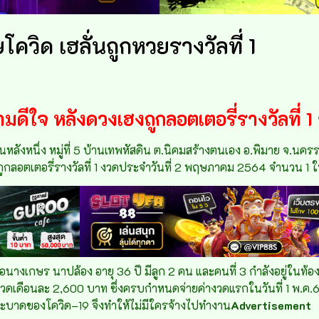
ควิด เฮลั่นถูกหวยรางวัลที่ 1
ดีใจ หลังดวงเฮงถูกลอตเตอรี่รางวัลที่ 
ังบ้านหลังหนึ่ง หมู่ที่ 5 บ้านเทพหัสดิน ต.นิคมสร้างตนเอง อ.พิมาย จ.น
ถูกลอตเตอรี่รางวัลที่ 1 งวดประจำวันที่ 2 พฤษภาคม 2564 จำนวน 1 ใ
นางเกษร นาปล้อง อายุ 36 ปี มีลูก 2 คน และคนที่ 3 กำลังอยู่ในท้อง
งงวดเดือนละ 2,600 บาท ซึ่งครบกำหนดจ่ายค่างวดแรกในวันที่ 1 พ.ค.64
รระบาดของโควิด–19 จึงทำให้ไม่มีใครจ้างไปทำงาน
Advertisement