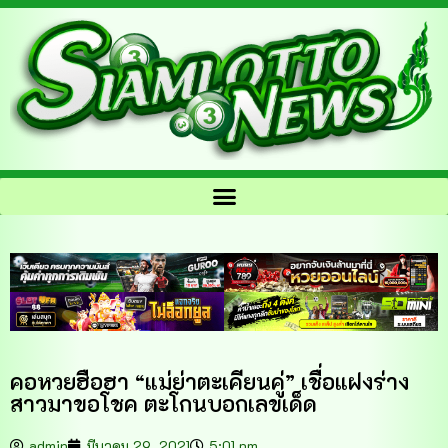
คอหวยฮือฮา “แม่ย่าตะเคียนคู่” เชื่อแฝงร่าง
สาวมาขอโชค ตะโกนบอกเลขเด็ด
admin
มีนาคม 29, 2021
5:01 pm