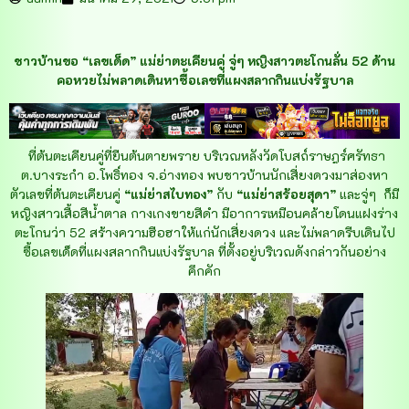
ชาวบ้านขอ “เลขเด็ด” แม่ย่าตะเคียนคู่ จู่ๆ หญิงสาวตะโกนลั่น 52 ด้าน
คอหวยไม่พลาดเดินหาซื้อเลขที่แผงสลากกินแบ่งรัฐบาล
ที่ต้นตะเคียนคู่ที่ยืนต้นตายพราย บริเวณหลังวัดโบสถ์ราษฎร์ศรัทธา
ต.บางระกำ อ.โพธิ์ทอง จ.อ่างทอง พบชาวบ้านนักเสี่ยงดวงมาส่องหา
ตัวเลขที่ต้นตะเคียนคู่
“แม่ย่าสไบทอง”
กับ
“แม่ย่าสร้อยสุดา”
และจู่ๆ ก็มี
หญิงสาวเสื้อสีน้ำตาล กางเกงขายสีดำ มีอาการเหมือนคล้ายโดนแฝงร่าง
ตะโกนว่า 52 สร้างความฮือฮาให้แก่นักเสี่ยงดวง และไม่พลาดรีบเดินไป
ซื้อเลขเด็ดที่แผงสลากกินแบ่งรัฐบาล ที่ตั้งอยู่บริเวณดังกล่าวกันอย่าง
คึกคัก