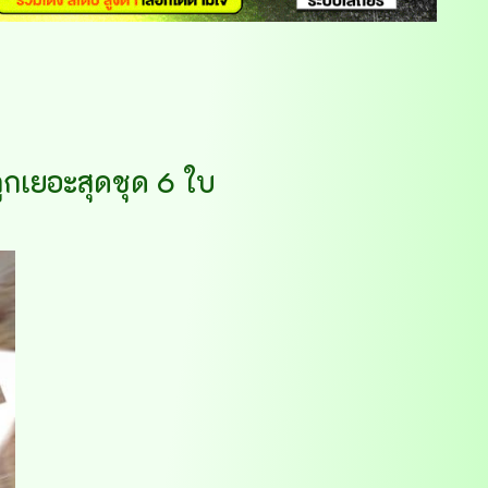
ถูกเยอะสุดชุด 6 ใบ