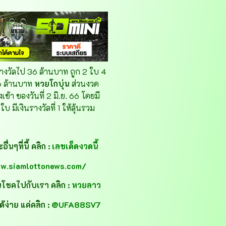
รางวัลไป 36 ล้านบาท
ถูก 2 ใบ 4
6 ล้านบาท
หวยโกบุ่น
ส่วนงวด
งเช้า ของวันที่ 2 มิ.ย. 66 โดยมี
 ใบ มีเงินรางวัลที่ 1 ให้ลุ้นรวม
ื่นๆที่นี้ คลิก :
เลขเด็ดงวดนี้
w.siamlottonews.com/
้นโชคไปกับเรา คลิก :
หวยลาว
ง่าย แค่คลิก :
@UFA88SV7