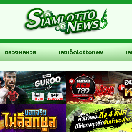
ตรวจผลหวย
เลขเด็ดlottonew
เล