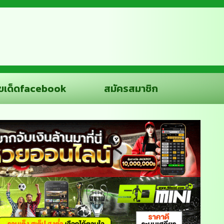
ขเด็ดfacebook
สมัครสมาชิก