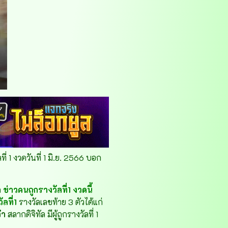
่ 1 งวดวันที่ 1 มิ.ย. 2566 บอก
ก
ข่าวคนถูกรางวัลที่1 งวดนี้
ัลที่1
รางวัลเลขท้าย 3 ตัวได้แก่
้า
สลากดิจิทัล มีผู้ถูกรางวัลที่ 1