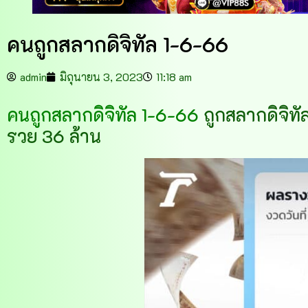
คนถูกสลากดิจิทัล 1-6-66
admin
มิถุนายน 3, 2023
11:18 am
คนถูกสลากดิจิทัล 1-6-66
ถูกสลากดิจิทัล
รวย 36 ล้าน