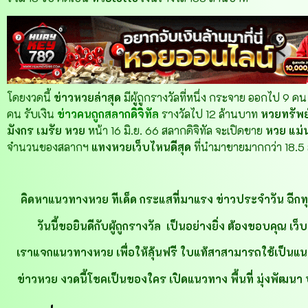
โดยงวดนี้
ข่าวหวยล่าสุด
มีผู้ถูกรางวัลที่หนึ่ง
กระจาย
ออกไป 9 ค
คน รับเงิน
ข่าวคนถูกสลากดิจิทัล
รางวัลไป 12 ล้านบาท
หวยทรัพย
มังกร เมรัย หวย
หน้า 16 มิ.ย. 66 สลากดิจิทัล
จะเปิดขาย
หวย แม่น
จำนวนของสลากฯ
แทงหวยเว็บไหนดีสุด
ที่นำมาขายมากกว่า 18.5
คิดหาแนวทางหวย ทีเด็ด กระแสที่มาแรง ข่าวประจำวัน ฉีกทุก
วันนี้ขอยินดีกับผู้ถูกรางวัล เป็นอย่างยิ่ง ต้องขอบคุณ เว็
เราแจกแนวทางหวย เพื่อให้ลุ้นฟรี ใบแท้สาสามารถใช้เป็นแนวท
ข่าวหวย งวดนี้โชคเป็นของใคร เปิดแนวทาง พื้นที่ มุ่งพัฒนา ป