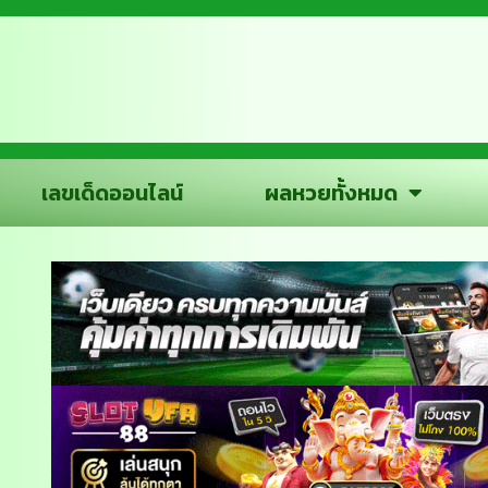
เลขเด็ดออนไลน์
ผลหวยทั้งหมด