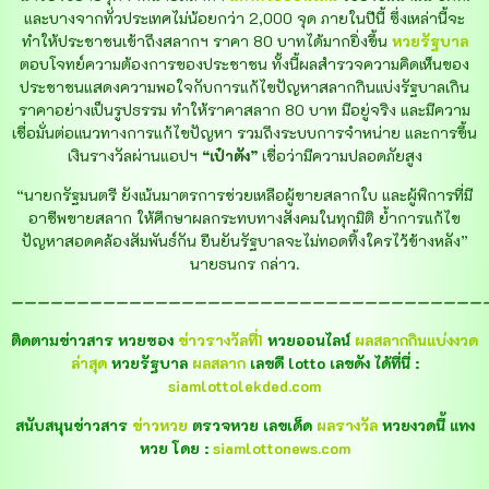
และบางจากทั่วประเทศไม่น้อยกว่า 2,000 จุด ภายในปีนี้ ซึ่งเหล่านี้จะ
ทำให้ประชาชนเข้าถึงสลากฯ ราคา 80 บาทได้มากยิ่งขึ้น
หวยรัฐบาล
ตอบโจทย์ความต้องการของประชาชน ทั้งนี้ผลสำรวจความคิดเห็นของ
ประชาชนแสดงความพอใจกับการแก้ไขปัญหาสลากกินแบ่งรัฐบาลเกิน
ราคาอย่างเป็นรูปธรรม ทำให้ราคาสลาก 80 บาท มีอยู่จริง และมีความ
เชื่อมั่นต่อแนวทางการแก้ไขปัญหา รวมถึงระบบการจำหน่าย และการขึ้น
เงินรางวัลผ่านแอปฯ
“เป๋าตัง”
เชื่อว่ามีความปลอดภัยสูง
“นายกรัฐมนตรี ยังเน้นมาตรการช่วยเหลือผู้ขายสลากใบ และผู้พิการที่มี
อาชีพขายสลาก ให้ศึกษาผลกระทบทางสังคมในทุกมิติ ย้ำการแก้ไข
ปัญหาสอดคล้องสัมพันธ์กัน ยืนยันรัฐบาลจะไม่ทอดทิ้งใครไว้ข้างหลัง”
นายธนกร กล่าว
.
————————————————————————————————————
ติดตามข่าวสาร หวยซอง
ข่าวรางวัลที่1
หวยออนไลน์
ผลสลากกินแบ่งงวด
ล่าสุด
หวยรัฐบาล
ผลสลาก
เลขดี lotto เลขดัง ได้ที่นี่ :
siamlottolekded.com
สนับสนุนข่าวสาร
ข่าวหวย
ตรวจหวย เลขเด็ด
ผลรางวัล
หวยงวดนี้ แทง
หวย โดย :
siamlottonews.com