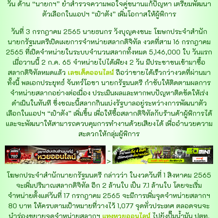
วัน ด้าน “นายกฯ” ย้ำสำรวจความพอใจคู่ขนานแก้ปัญหา เตรียมพัฒนา
ตัวเลือกในแอปฯ “เป๋าตัง” เพิ่มโอกาสให้ผู้พิการ
วันที่ 3 กรกฎาคม 2565 นายธนกร วังบุญคงชนะ โฆษกประจำสำนัก
นายกรัฐมนตรีเปิดเผยการจำหน่ายสลากดิจิทัล งวดที่สาม 16 กรกฎาคม
2565 ที่เปิดจำหน่ายในระบบจำนวนสลากทั้งหมด 5,146,000 ใบ วันแรก
เมื่อวานนี้ 2 ก.ค. 65 จำหน่ายไปได้เพียง 2 วัน มีประชาชนเข้ามาซื้อ
สลากดิจิทัลหมดแล้ว
เลขเด็ดออนไลน์
ถือว่าขายได้เร็วกว่างวดที่ผ่านมา
ทั้งนี้ พลเอกประยุทธ์ จันทร์โอชา นายกรัฐมนตรี กำชับให้ติดตามผลการ
จำหน่ายสลากอย่างต่อเนื่อง ประเมินผลและหากพบปัญหาติดขัดให้เร่ง
ดำเนินในทันที ซึ่งขณะนี้สลากกินแบ่งรัฐบาลอยู่ระหว่างการพัฒนาตัว
เลือกในแอปฯ “เป๋าตัง” เพิ่มขึ้น เพื่อให้ซื้อสลากดิจิทัลกับร้านค้าผู้พิการได้
และจะพัฒนาให้สามารถควบคุมการทำงานด้วยเสียงได้ เพื่ออำนวยความ
สะดวกให้กลุ่มผู้พิการ
-
>
โฆษกประจำสำนักนายกรัฐมนตรี กล่าวว่า ในงวดวันที่ 1 สิงหาคม 2565
จะเพิ่มปริมาณสลากดิจิทัล อีก 2 ล้านใบ เป็น 7.1 ล้านใบ โดยจะเริ่ม
จำหน่ายตั้งแต่วันที่ 17 กรกฎาคม 2565 จะมีการเพิ่มจุดจำหน่ายสลากฯ
80 บาท ให้ครบตามเป้าหมายที่วางไว้ 1,077 จุดทั่วประเทศ ตลอดจนจะ
นำร่องขยายจุดจำหน่ายสลากฯ
แทงหวยออนไลน์
ไปยังปั๊มน้ำมัน ปตท.