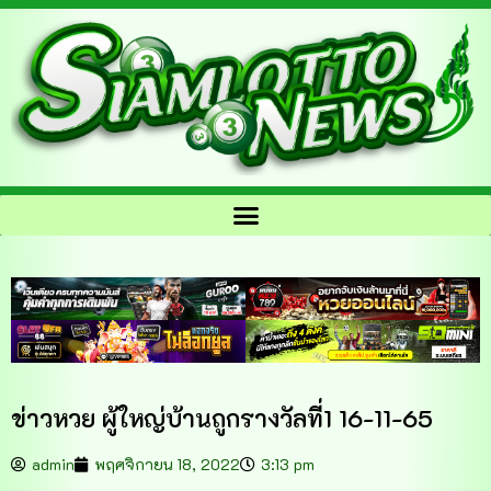
ข่าวหวย ผู้ใหญ่บ้านถูกรางวัลที่1 16-11-65
admin
พฤศจิกายน 18, 2022
3:13 pm