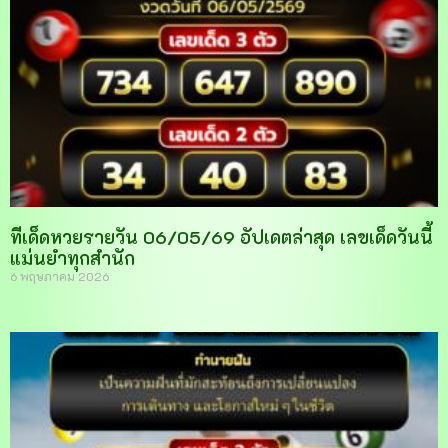
ทีเด็ดหวยรายวัน 06/05/69 อัปเดตล่าสุด เลขเด็ดวันนี้
แม่นยำทุกสำนัก
6 พฤษภาคม 2026