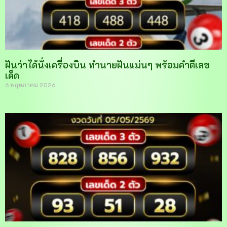
ฝันว่าได้นั่งเครื่องบิน ทำนายฝันแม่นๆ พร้อมคำตีเลข
เด็ด
6 พฤษภาคม 2026