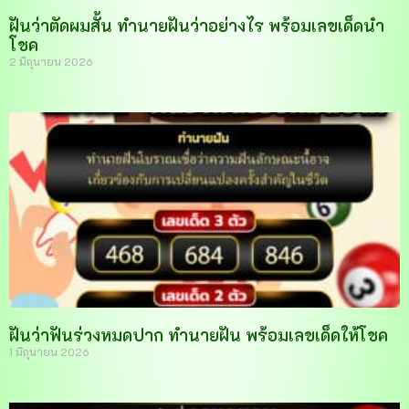
ฝันว่าตัดผมสั้น ทำนายฝันว่าอย่างไร พร้อมเลขเด็ดนำ
โชค
2 มิถุนายน 2026
ฝันว่าฟันร่วงหมดปาก ทำนายฝัน พร้อมเลขเด็ดให้โชค
1 มิถุนายน 2026