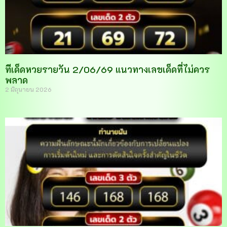
ทีเด็ดหวยรายวัน 2/06/69 แนวทางเลขเด็ดที่ไม่ควร
พลาด
2 มิถุนายน 2026