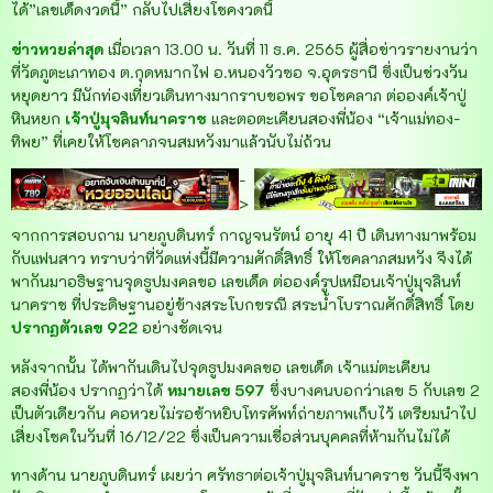
ได้”เลขเด็ดงวดนี้” กลับไปเสี่ยงโชคงวดนี้
ข่าวหวยล่าสุด
เมื่อเวลา 13.00 น. วันที่ 11 ธ.ค. 2565 ผู้สื่อข่าวรายงานว่า
ที่วัดภูตะเภาทอง ต.กุดหมากไฟ อ.หนองวัวซอ จ.อุดรธานี ซึ่งเป็นช่วงวัน
หยุดยาว มีนักท่องเที่ยวเดินทางมากราบขอพร ขอโชคลาภ ต่อองค์เจ้าปู่
หินหยก
เจ้าปู่มุจลินท์นาคราช
และตอตะเคียนสองพี่น้อง “เจ้าแม่ทอง-
ทิพย” ที่เคยให้โชคลาภจนสมหวังมาแล้วนับไม่ถ้วน
-
>
จากการสอบถาม นายภูบดินทร์ กาญจนรัตน์ อายุ 41 ปี เดินทางมาพร้อม
กับแฟนสาว ทราบว่าที่วัดแห่งนี้มีความศักดิ์สิทธิ์ ให้โชคลาภสมหวัง จึงได้
พากันมาอธิษฐานจุดธูปมงคลขอ เลขเด็ด ต่อองค์รูปเหมือนเจ้าปู่มุจลินท์
นาคราช ที่ประดิษฐานอยู่ข้างสระโบกขรณี สระน้ำโบราณศักดิ์สิทธิ์ โดย
ปรากฏตัวเลข 922
อย่างชัดเจน
หลังจากนั้น ได้พากันเดินไปจุดธูปมงคลขอ เลขเด็ด เจ้าแม่ตะเคียน
สองพี่น้อง ปรากฏว่าได้
หมายเลข 597
ซึ่งบางคนบอกว่าเลข 5 กับเลข 2
เป็นตัวเดียวกัน คอหวยไม่รอช้าหยิบโทรศัพท์ถ่ายภาพเก็บไว้ เตรียมนำไป
เสี่ยงโชคในวันที่ 16/12/22 ซึ่งเป็นความเชื่อส่วนบุคคลที่ห้ามกันไม่ได้
ทางด้าน นายภูบดินทร์ เผยว่า ศรัทธาต่อเจ้าปู่มุจลินท์นาคราช วันนี้จึงพา