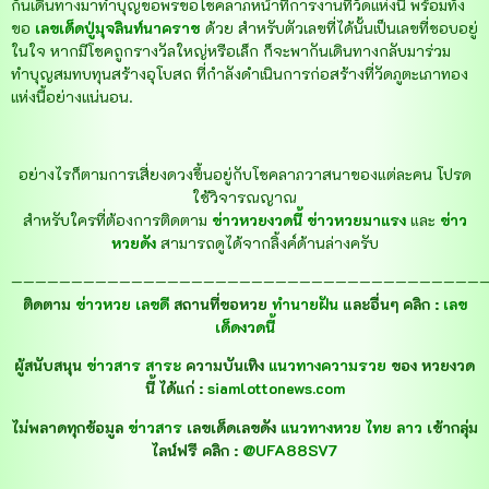
กันเดินทางมาทำบุญขอพรขอโชคลาภหน้าที่การงานที่วัดแห่งนี้ พร้อมทั้ง
ขอ
เลขเด็ดปู่มุจลินท์นาคราช
ด้วย สำหรับตัวเลขที่ได้นั้นเป็นเลขที่ชอบอยู่
ในใจ หากมีโชคถูกรางวัลใหญ่หรือเล็ก ก็จะพากันเดินทางกลับมาร่วม
ทำบุญสมทบทุนสร้างอุโบสถ ที่กำลังดำเนินการก่อสร้างที่วัดภูตะเภาทอง
แห่งนี้อย่างแน่นอน.
อย่างไรก็ตามการเสี่ยงดวงขึ้นอยู่กับโชคลาภวาสนาของแต่ละคน โปรด
ใช้วิจารณญาณ
สำหรับใครที่ต้องการติดตาม
ข่าวหวยงวดนี้ ข่าวหวยมาแรง
และ
ข่าว
หวยดัง
สามารถดูได้จากลิ้งค์ด้านล่างครับ
————————————————————————————————————————
ติดตาม
ข่าวหวย เลขดี
สถานที่ขอหวย
ทำนายฝัน
และอื่นๆ คลิก :
เลข
เด็ดงวดนี้
ผู้สนับสนุน
ข่าวสาร สาระ
ความบันเทิง
แนวทางความรวย
ของ หวยงวด
นี้ ได้แก่ :
siamlottonews.com
ไม่พลาดทุกข้อมูล
ข่าวสาร
เลขเด็ดเลขดัง
แนวทางหวย ไทย ลาว
เข้ากลุ่ม
ไลน์ฟรี คลิก :
@UFA88SV7