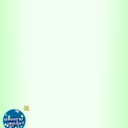
เสี่ยงทาย
เลขเด็ด